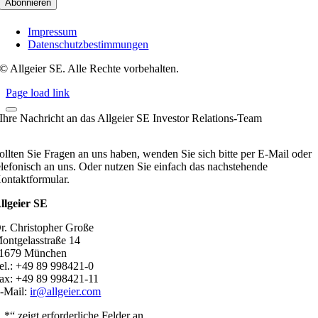
Impressum
Datenschutzbestimmungen
© Allgeier SE. Alle Rechte vorbehalten.
Page load link
Ihre Nachricht an das Allgeier SE Investor Relations-Team
ollten Sie Fragen an uns haben, wenden Sie sich bitte per E-Mail oder
elefonisch an uns. Oder nutzen Sie einfach das nachstehende
ontaktformular.
llgeier SE
r. Christopher Große
ontgelasstraße 14
1679 München
el.: +49 89 998421-0
ax: +49 89 998421-11
-Mail:
ir@allgeier.com
„
*
“ zeigt erforderliche Felder an