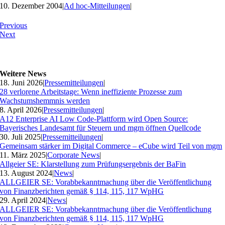
10. Dezember 2004
|
Ad hoc-Mitteilungen
|
Previous
Next
Weitere News
18. Juni 2026
|
Pressemitteilungen
|
28 verlorene Arbeitstage: Wenn ineffiziente Prozesse zum
Wachstumshemmnis werden
8. April 2026
|
Pressemitteilungen
|
A12 Enterprise AI Low Code-Plattform wird Open Source:
Bayerisches Landesamt für Steuern und mgm öffnen Quellcode
30. Juli 2025
|
Pressemitteilungen
|
Gemeinsam stärker im Digital Commerce – eCube wird Teil von mgm
11. März 2025
|
Corporate News
|
Allgeier SE: Klarstellung zum Prüfungsergebnis der BaFin
13. August 2024
|
News
|
ALLGEIER SE: Vorabbekanntmachung über die Veröffentlichung
von Finanzberichten gemäß § 114, 115, 117 WpHG
29. April 2024
|
News
|
ALLGEIER SE: Vorabbekanntmachung über die Veröffentlichung
von Finanzberichten gemäß § 114, 115, 117 WpHG