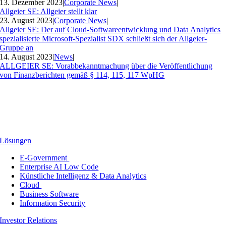
13. Dezember 2023
|
Corporate News
|
Allgeier SE: Allgeier stellt klar
23. August 2023
|
Corporate News
|
Allgeier SE: Der auf Cloud-Softwareentwicklung und Data Analytics
spezialisierte Microsoft-Spezialist SDX schließt sich der Allgeier-
Gruppe an
14. August 2023
|
News
|
ALLGEIER SE: Vorabbekanntmachung über die Veröffentlichung
von Finanzberichten gemäß § 114, 115, 117 WpHG
Lösungen
E-Government
Enterprise AI Low Code
Künstliche Intelligenz & Data Analytics
Cloud
Business Software
Information Security
Investor Relations