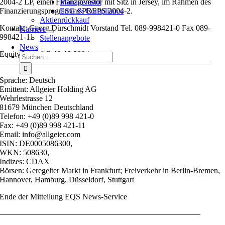
2004-2 LP, einen Finanzinvestor mit Sitz in Jersey, im Rahmen des
Management
Finanzierungsprogramms PREPS 2004-2.
ESG & Compliance
Aktienrückkauf
Kontakt: Georg Dürschmidt Vorstand Tel. 089-998421-0 Fax 089-
Karriere
998421-11
Stellenangebote
News
EquityStory AG 10.12.2004
Suche
——————————————————————————–
nach:
Sprache: Deutsch
Emittent: Allgeier Holding AG
Wehrlestrasse 12
81679 München Deutschland
Telefon: +49 (0)89 998 421-0
Fax: +49 (0)89 998 421-11
Email: info@allgeier.com
ISIN: DE0005086300,
WKN: 508630,
Indizes: CDAX
Börsen: Geregelter Markt in Frankfurt; Freiverkehr in Berlin-Bremen,
Hannover, Hamburg, Düsseldorf, Stuttgart
Ende der Mitteilung EQS News-Service
—————————————————————————