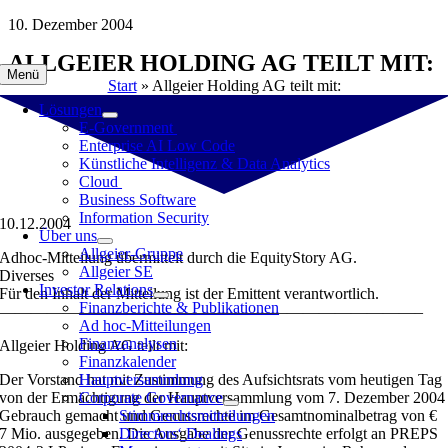
Zum
10. Dezember 2004
Inhalt
ALLGEIER HOLDING AG TEILT MIT:
springen
Menü
Start
»
Allgeier Holding AG teilt mit:
Lösungen
E-Government
Enterprise AI Low Code
Künstliche Intelligenz & Data Analytics
Cloud
Business Software
Information Security
10.12.2004
Über uns
Allgeier-Gruppe
Adhoc-Mitteilung übermittelt durch die EquityStory AG.
Allgeier SE
Diverses
Investor Relations
Für den Inhalt der Mitteilung ist der Emittent verantwortlich.
Finanzberichte & Publikationen
——————————————————————————–
Ad hoc-Mitteilungen
Finanzanalysen
Allgeier Holding AG teilt mit:
Finanzkalender
Der Vorstand hat mit Zustimmung des Aufsichtsrats vom heutigen Tag
Hauptversammlung
von der Ermächtigung der Hauptversammlung vom 7. Dezember 2004
Corporate Governance
Gebrauch gemacht und Genussrechte im Gesamtnominalbetrag von €
Stimmrechtsmitteilungen
7 Mio. ausgegeben. Die Ausgabe der Genussrechte erfolgt an PREPS
Directors‘ Dealings