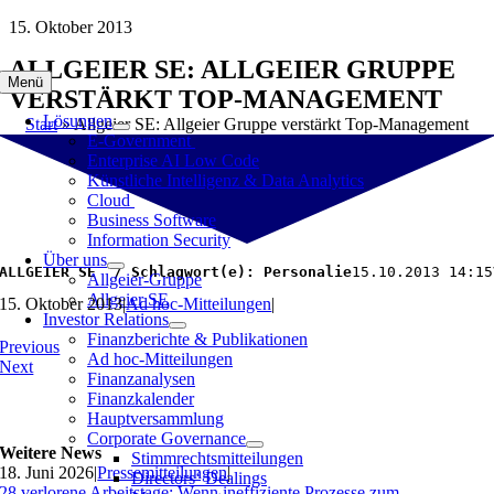
Zum
15. Oktober 2013
Inhalt
ALLGEIER SE: ALLGEIER GRUPPE
springen
Menü
VERSTÄRKT TOP-MANAGEMENT
Lösungen
Start
»
Allgeier SE: Allgeier Gruppe verstärkt Top-Management
E-Government
Enterprise AI Low Code
Künstliche Intelligenz & Data Analytics
Cloud
Business Software
Information Security
Über uns
ALLGEIER SE  / Schlagwort(e): Personalie
15.10.2013 14:15
Allgeier-Gruppe
Allgeier SE
15. Oktober 2013
|
Ad hoc-Mitteilungen
|
Investor Relations
Finanzberichte & Publikationen
Previous
Ad hoc-Mitteilungen
Next
Finanzanalysen
Finanzkalender
Hauptversammlung
Corporate Governance
Weitere News
Stimmrechtsmitteilungen
18. Juni 2026
|
Pressemitteilungen
|
Directors‘ Dealings
28 verlorene Arbeitstage: Wenn ineffiziente Prozesse zum