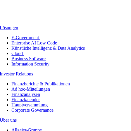
Lösungen
E-Government
Enterprise AI Low Code
Künstliche Intelligenz & Data Analytics
Cloud
Business Software
Information Security
Investor Relations
Finanzberichte & Publikationen
Ad hoc-Mitteilungen
Finanzanalysen
Finanzkalender
Hauptversammlung
Corporate Governance
Über uns
Allgeier-Gruppe