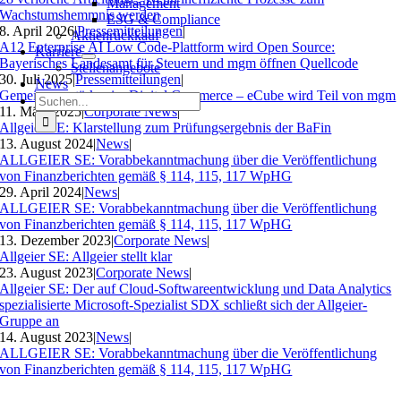
Management
Wachstumshemmnis werden
ESG & Compliance
8. April 2026
|
Pressemitteilungen
|
Aktienrückkauf
A12 Enterprise AI Low Code-Plattform wird Open Source:
Karriere
Bayerisches Landesamt für Steuern und mgm öffnen Quellcode
Stellenangebote
30. Juli 2025
|
Pressemitteilungen
|
News
Gemeinsam stärker im Digital Commerce – eCube wird Teil von mgm
Suche
11. März 2025
|
Corporate News
|
nach:
Allgeier SE: Klarstellung zum Prüfungsergebnis der BaFin
13. August 2024
|
News
|
ALLGEIER SE: Vorabbekanntmachung über die Veröffentlichung
von Finanzberichten gemäß § 114, 115, 117 WpHG
29. April 2024
|
News
|
ALLGEIER SE: Vorabbekanntmachung über die Veröffentlichung
von Finanzberichten gemäß § 114, 115, 117 WpHG
13. Dezember 2023
|
Corporate News
|
Allgeier SE: Allgeier stellt klar
23. August 2023
|
Corporate News
|
Allgeier SE: Der auf Cloud-Softwareentwicklung und Data Analytics
spezialisierte Microsoft-Spezialist SDX schließt sich der Allgeier-
Gruppe an
14. August 2023
|
News
|
ALLGEIER SE: Vorabbekanntmachung über die Veröffentlichung
von Finanzberichten gemäß § 114, 115, 117 WpHG