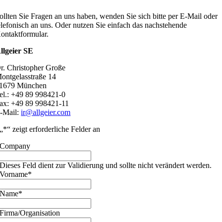
ollten Sie Fragen an uns haben, wenden Sie sich bitte per E-Mail oder
elefonisch an uns. Oder nutzen Sie einfach das nachstehende
ontaktformular.
llgeier SE
r. Christopher Große
ontgelasstraße 14
1679 München
el.: +49 89 998421-0
ax: +49 89 998421-11
-Mail:
ir@allgeier.com
„
*
“ zeigt erforderliche Felder an
Company
Dieses Feld dient zur Validierung und sollte nicht verändert werden.
Vorname
*
Name
*
Firma/Organisation