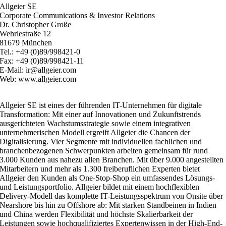
Allgeier SE
Corporate Communications & Investor Relations
Dr. Christopher Große
Wehrlestraße 12
81679 München
Tel.: +49 (0)89/998421-0
Fax: +49 (0)89/998421-11
E-Mail: ir@allgeier.com
Web: www.allgeier.com
Allgeier SE ist eines der führenden IT-Unternehmen für digitale
Transformation: Mit einer auf Innovationen und Zukunftstrends
ausgerichteten Wachstumsstrategie sowie einem integrativen
unternehmerischen Modell ergreift Allgeier die Chancen der
Digitalisierung. Vier Segmente mit individuellen fachlichen und
branchenbezogenen Schwerpunkten arbeiten gemeinsam für rund
3.000 Kunden aus nahezu allen Branchen. Mit über 9.000 angestellten
Mitarbeitern und mehr als 1.300 freiberuflichen Experten bietet
Allgeier den Kunden als One-Stop-Shop ein umfassendes Lösungs-
und Leistungsportfolio. Allgeier bildet mit einem hochflexiblen
Delivery-Modell das komplette IT-Leistungsspektrum von Onsite über
Nearshore bis hin zu Offshore ab: Mit starken Standbeinen in Indien
und China werden Flexibilität und höchste Skalierbarkeit der
Leistungen sowie hochqualifiziertes Expertenwissen in der High-End-