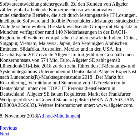
Softwareentwicklung sichergestellt. Zu den Kunden von Allgeier
zählen global arbeitende Konzerne ebenso wie innovative
mittelständische Betriebe, die sich durch leistungsstarke IT-Lösungen,
intelligente Software und flexible Personaldienstleistungen strategische
Vorteile sichern wollen. Die stark wachsende Gruppe mit Hauptsitz in
München verfügt über rund 140 Niederlassungen in der DACH-
Region, in elf weiteren europäischen Ländern sowie in Indien, China,
Singapur, Vietnam, Malaysia, Japan, den Vereinigten Arabischen
Emiraten, Südafrika, Australien, Mexiko und in den USA. Im
Geschäftsjahr 2017 erzielte Allgeier im fortgeführten Geschäft einen
Konzernumsatz von 574 Mio. Euro. Allgeier SE zählt gemäß
Lünendonk(R)-Liste 2018 zu den zehn führenden IT-Beratungs- und
Systemintegrations-Unternehmen in Deutschland. Allgeier Experts ist
nach Lünendonk(R)-Marktsegmentstudie 2018 „Der Markt für
Rekrutierung, Vermittlung und Steuerung von IT-Freelancern in
Deutschland“ unter den TOP 3 IT-Personaldienstleistern in
Deutschland. Allgeier SE ist am Regulierten Markt der Frankfurter
Wertpapierbörse im General Standard gelistet (WKN A2GS63, ISIN
DE000A2GS633). Weitere Informationen unter: www.allgeier.com.
8. November 2018
|
Ad hoc-Mitteilungen
|
Previous
Next