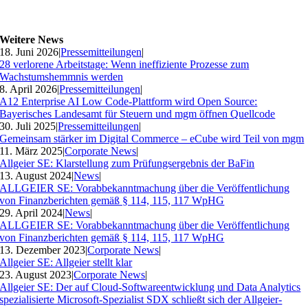
Weitere News
18. Juni 2026
|
Pressemitteilungen
|
28 verlorene Arbeitstage: Wenn ineffiziente Prozesse zum
Wachstumshemmnis werden
8. April 2026
|
Pressemitteilungen
|
A12 Enterprise AI Low Code-Plattform wird Open Source:
Bayerisches Landesamt für Steuern und mgm öffnen Quellcode
30. Juli 2025
|
Pressemitteilungen
|
Gemeinsam stärker im Digital Commerce – eCube wird Teil von mgm
11. März 2025
|
Corporate News
|
Allgeier SE: Klarstellung zum Prüfungsergebnis der BaFin
13. August 2024
|
News
|
ALLGEIER SE: Vorabbekanntmachung über die Veröffentlichung
von Finanzberichten gemäß § 114, 115, 117 WpHG
29. April 2024
|
News
|
ALLGEIER SE: Vorabbekanntmachung über die Veröffentlichung
von Finanzberichten gemäß § 114, 115, 117 WpHG
13. Dezember 2023
|
Corporate News
|
Allgeier SE: Allgeier stellt klar
23. August 2023
|
Corporate News
|
Allgeier SE: Der auf Cloud-Softwareentwicklung und Data Analytics
spezialisierte Microsoft-Spezialist SDX schließt sich der Allgeier-