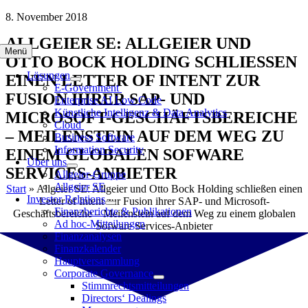
Zum
8. November 2018
Inhalt
ALLGEIER SE: ALLGEIER UND
springen
Menü
OTTO BOCK HOLDING SCHLIESSEN E
Lösungen
INEN LETTER OF INTENT ZUR F
E-Government
USION IHRER SAP- UND M
Enterprise AI Low Code
Künstliche Intelligenz & Data Analytics
ICROSOFT-GESCHÄFTSBEREICHE –
Cloud
MEILENSTEIN AUF DEM WEG ZU E
Business Software
Information Security
INEM GLOBALEN SOFWARE S
Über uns
ERVICES-ANBIETER
Allgeier-Gruppe
Allgeier SE
Start
»
Allgeier SE: Allgeier und Otto Bock Holding schließen einen
Investor Relations
Letter of Intent zur Fusion ihrer SAP- und Microsoft-
Finanzberichte & Publikationen
Geschäftsbereiche – Meilenstein auf dem Weg zu einem globalen
Ad hoc-Mitteilungen
Sofware Services-Anbieter
Finanzanalysen
Finanzkalender
Hauptversammlung
Corporate Governance
Stimmrechtsmitteilungen
Directors‘ Dealings