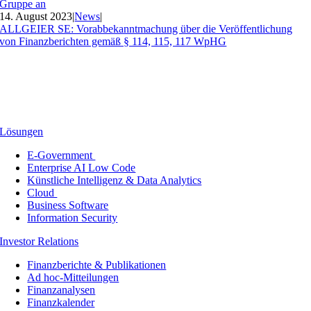
Gruppe an
14. August 2023
|
News
|
ALLGEIER SE: Vorabbekanntmachung über die Veröffentlichung
von Finanzberichten gemäß § 114, 115, 117 WpHG
Lösungen
E-Government
Enterprise AI Low Code
Künstliche Intelligenz & Data Analytics
Cloud
Business Software
Information Security
Investor Relations
Finanzberichte & Publikationen
Ad hoc-Mitteilungen
Finanzanalysen
Finanzkalender