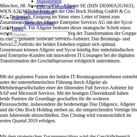
Management
München, 08. November 2018 –
Allgeier SE (ISIN DE000A2GS633,
ESG & Compliance
WKN A2GS63) hat heute mit der Otto Bock Holding GmbH & Co.
Aktienrückkauf
KG, Duderstadt, Einigung im Sinne eines Letter of Intent zum
Karriere
Zusammenschluss der Allgeier Enterprise Services AG mit der Sycor
Stellenangebote
GmbH erzielt. Für Allgeier bedeutet dieser strategische Schritt einen
News
wesentlichen Meilenstein auf dem Weg der Transformation der Gruppe
Suche
zu einem globalen Software Services-Anbieter. Das Beratungs- und
nach:
Services-Portfolio der beiden Einheiten ergänzt sich optimal.
Gemeinsam können Allgeier und Sycor künftig ihre mittelständischen
und Enterprise-Kunden mit innovativen IT-Lösungen bei der digitalen
Transformation der Geschäftsprozesse erfolgreich unterstützen.
Mit der geplanten Fusion der beiden IT-Beratungsunternehmen entsteh
unter der unternehmerischen Führung durch Allgeier als
Mehrheitsgesellschafter einer der führenden Full Service-Anbieter für
SAP und Microsoft Services. Mit der heutigen Übereinkunft haben
beide Parteien die Grundlage geschaffen für die weiteren
Prozessschritte, insbesondere die beiderseitige Due Diligence. Allgeier
und die Otto Bock Holding streben an, die entsprechenden Verträge bi
zum Jahresende abzuschließen. Das Closing wird voraussichtlich im
ersten Quartal 2019 erfolgen.
Mit dem strategischen Zusammenschluss wird der Geschäftsbereich