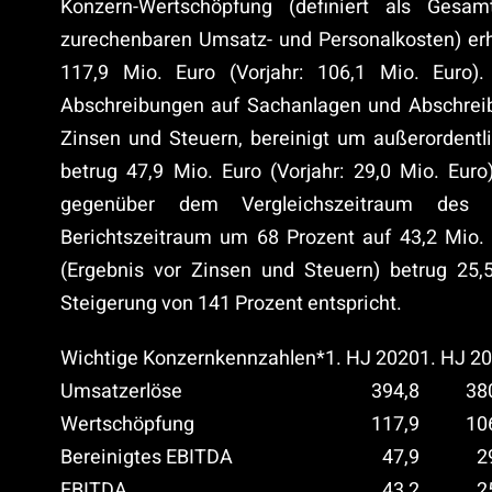
Konzern-Wertschöpfung (definiert als Gesa
zurechenbaren Umsatz- und Personalkosten) er
117,9 Mio. Euro (Vorjahr: 106,1 Mio. Euro)
Abschreibungen auf Sachanlagen und Abschrei
Zinsen und Steuern, bereinigt um außerordentl
betrug 47,9 Mio. Euro (Vorjahr: 29,0 Mio. Eur
gegenüber dem Vergleichszeitraum des 
Berichtszeitraum um 68 Prozent auf 43,2 Mio. 
(Ergebnis vor Zinsen und Steuern) betrug 25,5
Steigerung von 141 Prozent entspricht.
Wichtige Konzernkennzahlen*
1. HJ 2020
1. HJ 2
Umsatzerlöse
394,8
38
Wertschöpfung
117,9
10
Bereinigtes EBITDA
47,9
2
EBITDA
43,2
2