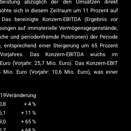
mtleistung abzüglich der den Umsätzen direkt
höhte sich in diesem Zeitraum um 11 Prozent auf
. Das bereinigte Konzern-EBITDA (Ergebnis vor
bungen auf immaterielle Vermögensgegenstände,
iche und periodenfremde Positionen) der Periode
o), entsprechend einer Steigerung um 65 Prozent
Vorjahres. Das Konzern-EBITDA wuchs im
Euro (Vorjahr: 25,7 Mio. Euro). Das Konzern-EBIT
 Mio. Euro (Vorjahr: 10,6 Mio. Euro), was einer
019
Veränderung
0,8
+ 4 %
6,1
+ 11 %
9,0
+ 65 %
5,7
+ 68 %