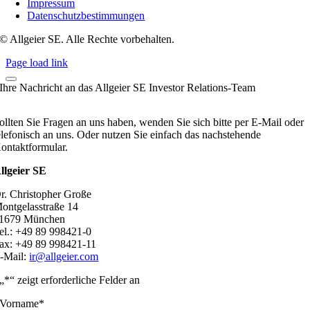
Impressum
Datenschutzbestimmungen
© Allgeier SE. Alle Rechte vorbehalten.
Page load link
Ihre Nachricht an das Allgeier SE Investor Relations-Team
ollten Sie Fragen an uns haben, wenden Sie sich bitte per E-Mail oder
elefonisch an uns. Oder nutzen Sie einfach das nachstehende
ontaktformular.
llgeier SE
r. Christopher Große
ontgelasstraße 14
1679 München
el.: +49 89 998421-0
ax: +49 89 998421-11
-Mail:
ir@allgeier.com
„
*
“ zeigt erforderliche Felder an
Vorname
*