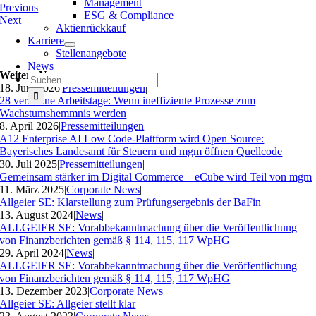
Management
Previous
ESG & Compliance
Next
Aktienrückkauf
Karriere
Stellenangebote
News
Weitere News
Suche
18. Juni 2026
|
Pressemitteilungen
|
nach:
28 verlorene Arbeitstage: Wenn ineffiziente Prozesse zum
Wachstumshemmnis werden
8. April 2026
|
Pressemitteilungen
|
A12 Enterprise AI Low Code-Plattform wird Open Source:
Bayerisches Landesamt für Steuern und mgm öffnen Quellcode
30. Juli 2025
|
Pressemitteilungen
|
Gemeinsam stärker im Digital Commerce – eCube wird Teil von mgm
11. März 2025
|
Corporate News
|
Allgeier SE: Klarstellung zum Prüfungsergebnis der BaFin
13. August 2024
|
News
|
ALLGEIER SE: Vorabbekanntmachung über die Veröffentlichung
von Finanzberichten gemäß § 114, 115, 117 WpHG
29. April 2024
|
News
|
ALLGEIER SE: Vorabbekanntmachung über die Veröffentlichung
von Finanzberichten gemäß § 114, 115, 117 WpHG
13. Dezember 2023
|
Corporate News
|
Allgeier SE: Allgeier stellt klar