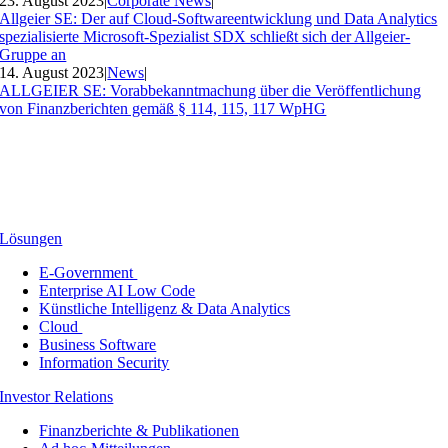
23. August 2023
|
Corporate News
|
Allgeier SE: Der auf Cloud-Softwareentwicklung und Data Analytics
spezialisierte Microsoft-Spezialist SDX schließt sich der Allgeier-
Gruppe an
14. August 2023
|
News
|
ALLGEIER SE: Vorabbekanntmachung über die Veröffentlichung
von Finanzberichten gemäß § 114, 115, 117 WpHG
Lösungen
E-Government
Enterprise AI Low Code
Künstliche Intelligenz & Data Analytics
Cloud
Business Software
Information Security
Investor Relations
Finanzberichte & Publikationen