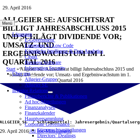
Zum
29. April 2016
Inhalt
ALLGEIER SE: AUFSICHTSRAT
springen
Menü
BILLIGT JAHRESABSCHLUSS 2015
Lösungen
UND SCHLÄGT DIVIDENDE VOR;
E-Government
UMSATZ- UND
Enterprise AI Low Code
Künstliche Intelligenz & Data Analytics
ERGEBNISWACHSTUM IM 1.
Cloud
QUARTAL 2016
Business Software
Information Security
Start
»
Allgeier SE: Aufsichtsrat billigt Jahresabschluss 2015 und
Über uns
schlägt Dividende vor; Umsatz- und Ergebniswachstum im 1.
Allgeier-Gruppe
Quartal 2016
Allgeier SE
Investor Relations
Finanzberichte & Publikationen
Ad hoc-Mitteilungen
Finanzanalysen
Finanzkalender
Hauptversammlung
ALLGEIER SE  / Schlagwort(e): Jahresergebnis/Quartalserg
Corporate Governance
Stimmrechtsmitteilungen
29. April 2016
|
Ad hoc-Mitteilungen
|
Directors‘ Dealings