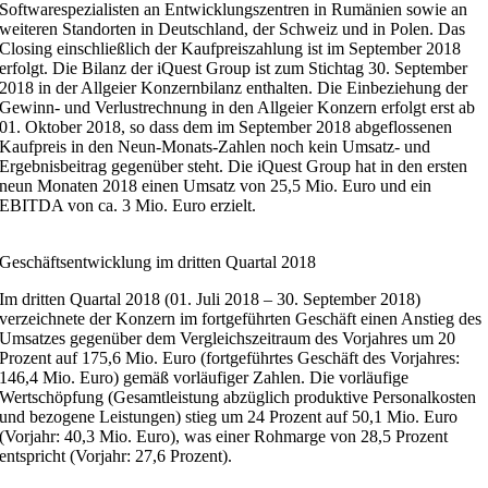
Softwarespezialisten an Entwicklungszentren in Rumänien sowie an
weiteren Standorten in Deutschland, der Schweiz und in Polen. Das
Closing einschließlich der Kaufpreiszahlung ist im September 2018
erfolgt. Die Bilanz der iQuest Group ist zum Stichtag 30. September
2018 in der Allgeier Konzernbilanz enthalten. Die Einbeziehung der
Gewinn- und Verlustrechnung in den Allgeier Konzern erfolgt erst ab
01. Oktober 2018, so dass dem im September 2018 abgeflossenen
Kaufpreis in den Neun-Monats-Zahlen noch kein Umsatz- und
Ergebnisbeitrag gegenüber steht. Die iQuest Group hat in den ersten
neun Monaten 2018 einen Umsatz von 25,5 Mio. Euro und ein
EBITDA von ca. 3 Mio. Euro erzielt.
Geschäftsentwicklung im dritten Quartal 2018
Im dritten Quartal 2018 (01. Juli 2018 – 30. September 2018)
verzeichnete der Konzern im fortgeführten Geschäft einen Anstieg des
Umsatzes gegenüber dem Vergleichszeitraum des Vorjahres um 20
Prozent auf 175,6 Mio. Euro (fortgeführtes Geschäft des Vorjahres:
146,4 Mio. Euro) gemäß vorläufiger Zahlen. Die vorläufige
Wertschöpfung (Gesamtleistung abzüglich produktive Personalkosten
und bezogene Leistungen) stieg um 24 Prozent auf 50,1 Mio. Euro
(Vorjahr: 40,3 Mio. Euro), was einer Rohmarge von 28,5 Prozent
entspricht (Vorjahr: 27,6 Prozent).