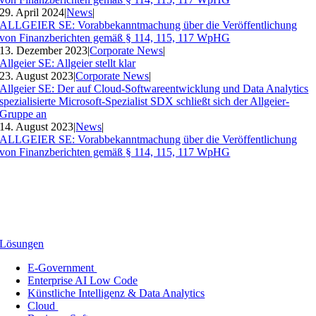
29. April 2024
|
News
|
ALLGEIER SE: Vorabbekanntmachung über die Veröffentlichung
von Finanzberichten gemäß § 114, 115, 117 WpHG
13. Dezember 2023
|
Corporate News
|
Allgeier SE: Allgeier stellt klar
23. August 2023
|
Corporate News
|
Allgeier SE: Der auf Cloud-Softwareentwicklung und Data Analytics
spezialisierte Microsoft-Spezialist SDX schließt sich der Allgeier-
Gruppe an
14. August 2023
|
News
|
ALLGEIER SE: Vorabbekanntmachung über die Veröffentlichung
von Finanzberichten gemäß § 114, 115, 117 WpHG
Lösungen
E-Government
Enterprise AI Low Code
Künstliche Intelligenz & Data Analytics
Cloud