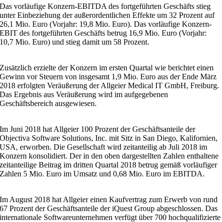
Das vorläufige Konzern-EBITDA des fortgeführten Geschäfts stieg
unter Einbeziehung der außerordentlichen Effekte um 32 Prozent auf
26,1 Mio. Euro (Vorjahr: 19,8 Mio. Euro). Das vorläufige Konzern-
EBIT des fortgeführten Geschäfts betrug 16,9 Mio. Euro (Vorjahr:
10,7 Mio. Euro) und stieg damit um 58 Prozent.
Zusätzlich erzielte der Konzern im ersten Quartal wie berichtet einen
Gewinn vor Steuern von insgesamt 1,9 Mio. Euro aus der Ende März
2018 erfolgten Veräußerung der Allgeier Medical IT GmbH, Freiburg.
Das Ergebnis aus Veräußerung wird im aufgegebenen
Geschäftsbereich ausgewiesen.
Im Juni 2018 hat Allgeier 100 Prozent der Geschäftsanteile der
Objectiva Software Solutions, Inc. mit Sitz in San Diego, Kalifornien,
USA, erworben. Die Gesellschaft wird zeitanteilig ab Juli 2018 im
Konzern konsolidiert. Der in den oben dargestellten Zahlen enthaltene
zeitanteilige Beitrag im dritten Quartal 2018 betrug gemäß vorläufiger
Zahlen 5 Mio. Euro im Umsatz und 0,68 Mio. Euro im EBITDA.
Im August 2018 hat Allgeier einen Kaufvertrag zum Erwerb von rund
67 Prozent der Geschäftsanteile der iQuest Group abgeschlossen. Das
internationale Softwareunternehmen verfügt über 700 hochqualifizierte