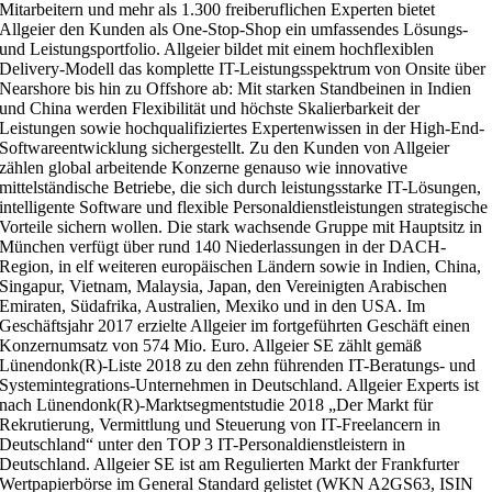
Mitarbeitern und mehr als 1.300 freiberuflichen Experten bietet
Allgeier den Kunden als One-Stop-Shop ein umfassendes Lösungs-
und Leistungsportfolio. Allgeier bildet mit einem hochflexiblen
Delivery-Modell das komplette IT-Leistungsspektrum von Onsite über
Nearshore bis hin zu Offshore ab: Mit starken Standbeinen in Indien
und China werden Flexibilität und höchste Skalierbarkeit der
Leistungen sowie hochqualifiziertes Expertenwissen in der High-End-
Softwareentwicklung sichergestellt. Zu den Kunden von Allgeier
zählen global arbeitende Konzerne genauso wie innovative
mittelständische Betriebe, die sich durch leistungsstarke IT-Lösungen,
intelligente Software und flexible Personaldienstleistungen strategische
Vorteile sichern wollen. Die stark wachsende Gruppe mit Hauptsitz in
München verfügt über rund 140 Niederlassungen in der DACH-
Region, in elf weiteren europäischen Ländern sowie in Indien, China,
Singapur, Vietnam, Malaysia, Japan, den Vereinigten Arabischen
Emiraten, Südafrika, Australien, Mexiko und in den USA. Im
Geschäftsjahr 2017 erzielte Allgeier im fortgeführten Geschäft einen
Konzernumsatz von 574 Mio. Euro. Allgeier SE zählt gemäß
Lünendonk(R)-Liste 2018 zu den zehn führenden IT-Beratungs- und
Systemintegrations-Unternehmen in Deutschland. Allgeier Experts ist
nach Lünendonk(R)-Marktsegmentstudie 2018 „Der Markt für
Rekrutierung, Vermittlung und Steuerung von IT-Freelancern in
Deutschland“ unter den TOP 3 IT-Personaldienstleistern in
Deutschland. Allgeier SE ist am Regulierten Markt der Frankfurter
Wertpapierbörse im General Standard gelistet (WKN A2GS63, ISIN