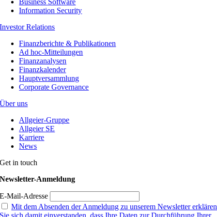
Business Software
Information Security
Investor Relations
Finanzberichte & Publikationen
Ad hoc-Mitteilungen
Finanzanalysen
Finanzkalender
Hauptversammlung
Corporate Governance
Über uns
Allgeier-Gruppe
Allgeier SE
Karriere
News
Get in touch
Newsletter-Anmeldung
E-Mail-Adresse
Mit dem Absenden der Anmeldung zu unserem Newsletter erkläre
Sie sich damit einverstanden, dass Ihre Daten zur Durchführung Ihrer