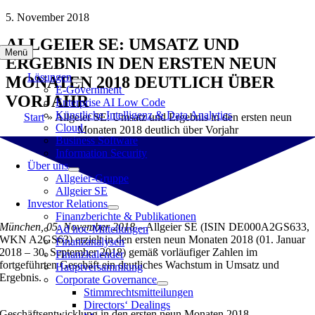
Zum
5. November 2018
Inhalt
ALLGEIER SE: UMSATZ UND
springen
Menü
ERGEBNIS IN DEN ERSTEN NEUN
Lösungen
MONATEN 2018 DEUTLICH ÜBER
E-Government
VORJAHR
Enterprise AI Low Code
Künstliche Intelligenz & Data Analytics
Start
»
Allgeier SE: Umsatz und Ergebnis in den ersten neun
Cloud
Monaten 2018 deutlich über Vorjahr
Business Software
Information Security
Über uns
Allgeier-Gruppe
Allgeier SE
Investor Relations
Finanzberichte & Publikationen
München, 05. November 2018 –
Allgeier SE (ISIN DE000A2GS633,
Ad hoc-Mitteilungen
WKN A2GS63) erzielt in den ersten neun Monaten 2018 (01. Januar
Finanzanalysen
2018 – 30. September 2018) gemäß vorläufiger Zahlen im
Finanzkalender
fortgeführten Geschäft ein deutliches Wachstum in Umsatz und
Hauptversammlung
Ergebnis.
Corporate Governance
Stimmrechtsmitteilungen
Directors‘ Dealings
Geschäftsentwicklung in den ersten neun Monaten 2018