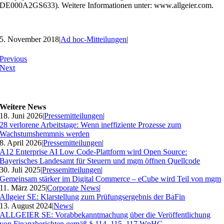
DE000A2GS633). Weitere Informationen unter: www.allgeier.com.
5. November 2018
|
Ad hoc-Mitteilungen
|
Previous
Next
Weitere News
18. Juni 2026
|
Pressemitteilungen
|
28 verlorene Arbeitstage: Wenn ineffiziente Prozesse zum
Wachstumshemmnis werden
8. April 2026
|
Pressemitteilungen
|
A12 Enterprise AI Low Code-Plattform wird Open Source:
Bayerisches Landesamt für Steuern und mgm öffnen Quellcode
30. Juli 2025
|
Pressemitteilungen
|
Gemeinsam stärker im Digital Commerce – eCube wird Teil von mgm
11. März 2025
|
Corporate News
|
Allgeier SE: Klarstellung zum Prüfungsergebnis der BaFin
13. August 2024
|
News
|
ALLGEIER SE: Vorabbekanntmachung über die Veröffentlichung
von Finanzberichten gemäß § 114, 115, 117 WpHG