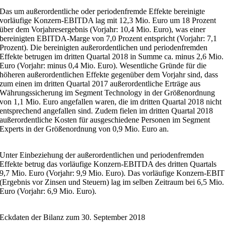
Das um außerordentliche oder periodenfremde Effekte bereinigte
vorläufige Konzern-EBITDA lag mit 12,3 Mio. Euro um 18 Prozent
über dem Vorjahresergebnis (Vorjahr: 10,4 Mio. Euro), was einer
bereinigten EBITDA-Marge von 7,0 Prozent entspricht (Vorjahr: 7,1
Prozent). Die bereinigten außerordentlichen und periodenfremden
Effekte betrugen im dritten Quartal 2018 in Summe ca. minus 2,6 Mio.
Euro (Vorjahr: minus 0,4 Mio. Euro). Wesentliche Gründe für die
höheren außerordentlichen Effekte gegenüber dem Vorjahr sind, dass
zum einen im dritten Quartal 2017 außerordentliche Erträge aus
Währungssicherung im Segment Technology in der Größenordnung
von 1,1 Mio. Euro angefallen waren, die im dritten Quartal 2018 nicht
entsprechend angefallen sind. Zudem fielen im dritten Quartal 2018
außerordentliche Kosten für ausgeschiedene Personen im Segment
Experts in der Größenordnung von 0,9 Mio. Euro an.
Unter Einbeziehung der außerordentlichen und periodenfremden
Effekte betrug das vorläufige Konzern-EBITDA des dritten Quartals
9,7 Mio. Euro (Vorjahr: 9,9 Mio. Euro). Das vorläufige Konzern-EBIT
(Ergebnis vor Zinsen und Steuern) lag im selben Zeitraum bei 6,5 Mio.
Euro (Vorjahr: 6,9 Mio. Euro).
Eckdaten der Bilanz zum 30. September 2018