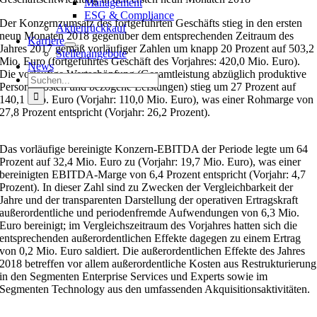
Management
ESG & Compliance
Der Konzernzumsatz des fortgeführten Geschäfts stieg in den ersten
Aktienrückkauf
neun Monaten 2018 gegenüber dem entsprechenden Zeitraum des
Karriere
Jahres 2017 gemäß vorläufiger Zahlen um knapp 20 Prozent auf 503,2
Stellenangebote
Mio. Euro (fortgeführtes Geschäft des Vorjahres: 420,0 Mio. Euro).
News
Die vorläufige Wertschöpfung (Gesamtleistung abzüglich produktive
Suche
Personalkosten und bezogene Leistungen) stieg um 27 Prozent auf
nach:
140,1 Mio. Euro (Vorjahr: 110,0 Mio. Euro), was einer Rohmarge von
27,8 Prozent entspricht (Vorjahr: 26,2 Prozent).
Das vorläufige bereinigte Konzern-EBITDA der Periode legte um 64
Prozent auf 32,4 Mio. Euro zu (Vorjahr: 19,7 Mio. Euro), was einer
bereinigten EBITDA-Marge von 6,4 Prozent entspricht (Vorjahr: 4,7
Prozent). In dieser Zahl sind zu Zwecken der Vergleichbarkeit der
Jahre und der transparenten Darstellung der operativen Ertragskraft
außerordentliche und periodenfremde Aufwendungen von 6,3 Mio.
Euro bereinigt; im Vergleichszeitraum des Vorjahres hatten sich die
entsprechenden außerordentlichen Effekte dagegen zu einem Ertrag
von 0,2 Mio. Euro saldiert. Die außerordentlichen Effekte des Jahres
2018 betreffen vor allem außerordentliche Kosten aus Restrukturierung
in den Segmenten Enterprise Services und Experts sowie im
Segmenten Technology aus den umfassenden Akquisitionsaktivitäten.