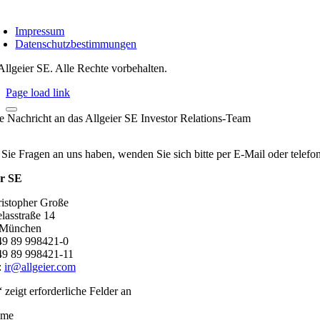
Impressum
Datenschutzbestimmungen
Allgeier SE. Alle Rechte vorbehalten.
Page load link
re Nachricht an das Allgeier SE Investor Relations-Team
 Sie Fragen an uns haben, wenden Sie sich bitte per E-Mail oder telef
er SE
ristopher Große
lasstraße 14
 München
+49 89 998421-0
49 89 998421-11
:
ir@allgeier.com
“ zeigt erforderliche Felder an
ame