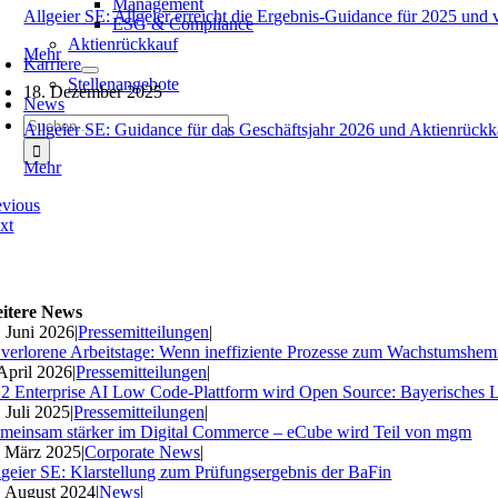
Management
Allgeier SE: Allgeier erreicht die Ergebnis-Guidance für 2025 und 
ESG & Compliance
Aktienrückkauf
Mehr
Karriere
Stellenangebote
18. Dezember 2025
News
Suche
Allgeier SE: Guidance für das Geschäftsjahr 2026 und Aktienrückk
nach:
Mehr
evious
xt
itere News
. Juni 2026
|
Pressemitteilungen
|
 verlorene Arbeitstage: Wenn ineffiziente Prozesse zum Wachstumshe
 April 2026
|
Pressemitteilungen
|
2 Enterprise AI Low Code-Plattform wird Open Source: Bayerisches 
. Juli 2025
|
Pressemitteilungen
|
meinsam stärker im Digital Commerce – eCube wird Teil von mgm
. März 2025
|
Corporate News
|
lgeier SE: Klarstellung zum Prüfungsergebnis der BaFin
. August 2024
|
News
|