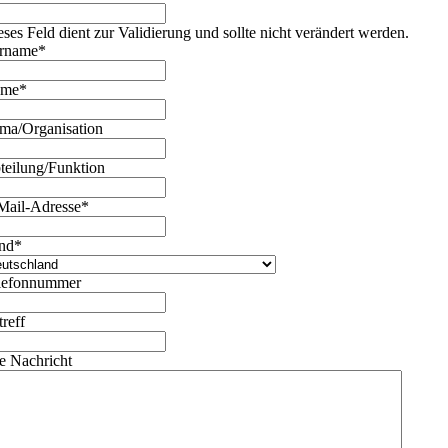
eses Feld dient zur Validierung und sollte nicht verändert werden.
rname
*
ame
*
rma/Organisation
teilung/Funktion
Mail-Adresse
*
nd
*
lefonnummer
treff
re Nachricht