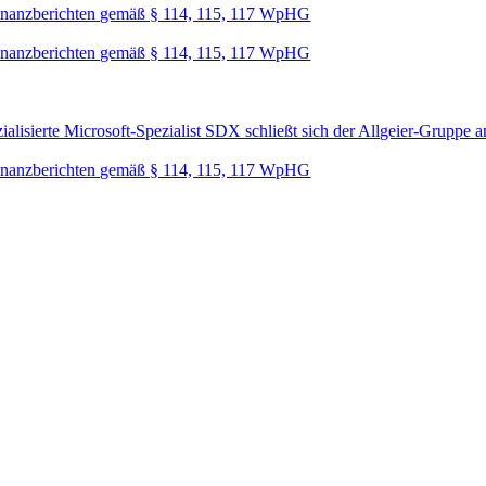
nanzberichten gemäß § 114, 115, 117 WpHG
nanzberichten gemäß § 114, 115, 117 WpHG
lisierte Microsoft-Spezialist SDX schließt sich der Allgeier-Gruppe a
nanzberichten gemäß § 114, 115, 117 WpHG