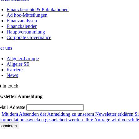
Finanzberichte & Publikationen
Ad hoc-Mitteilungen
Finanzanalysen
Finanzkalender
Hauptversammlung
Corporate Governance
er uns
Allgeier-Gruppe
Allgeier SE
Karriere
News
t in touch
wsletter-Anmeldung
Mail-Adresse
Mit dem Absenden der Anmeldung zu unserem Newsletter erklären Sie
kumentationszwecken gespeichert werden. Ihre Anfrage wird verschlüsse