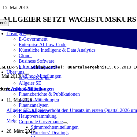
Zum
15. Mai 2013
Inhalt
ALLGEIER SETZT WACHSTUMSKURS I
springen
enü
Lösungen
E-Government
Enterprise AI Low Code
Künstliche Intelligenz & Data Analytics
Cloud
Business Software
Information Security
LGEIER SE  / Schlagwort(e): Quartalsergebnis
15.05.2013 1
Über uns
. Mai 2013
|
Ad hoc-Mitteilungen
|
Allgeier-Gruppe
Allgeier SE
Investor Relations
itere
Ad hoc-Mitteilungen
Finanzberichte & Publikationen
Ad hoc-Mitteilungen
11. Mai 2026
Finanzanalysen
Allgeier SE: Allgeier erhöht den Umsatz im ersten Quartal 2026 um
Finanzkalender
Hauptversammlung
Mehr
Corporate Governance
Stimmrechtsmitteilungen
26. März 2026
Directors‘ Dealings