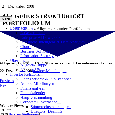
Zum
22. Dezember 2008
Inhalt
ALLGEIER STRUKTURIERT
springen
Menü
PORTFOLIO UM
Lösungen
Start
»
Allgeier strukturiert Portfolio um
E-Government
Enterprise AI Low Code
Künstliche Intelligenz & Data Analytics
Cloud
Business Software
Information Security
Über uns
Allgeier Holding AG / Strategische Unternehmensentscheid
Allgeier-Gruppe
Allgeier SE
22. Dezember 2008
|
Ad hoc-Mitteilungen
|
Investor Relations
Finanzberichte & Publikationen
Previous
Ad hoc-Mitteilungen
Next
Finanzanalysen
Finanzkalender
Hauptversammlung
Corporate Governance
Weitere News
Stimmrechtsmitteilungen
18. Juni
Directors‘ Dealings
2026
|
Pressemitteilungen
|