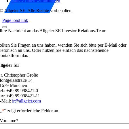
Datenschutzbestimmungen
© Allgeier SE. Alle Rechte vorbehalten.
Page load link
Ihre Nachricht an das Allgeier SE Investor Relations-Team
ollten Sie Fragen an uns haben, wenden Sie sich bitte per E-Mail oder
elefonisch an uns. Oder nutzen Sie einfach das nachstehende
ontaktformular.
llgeier SE
r. Christopher Große
ontgelasstraße 14
1679 München
el.: +49 89 998421-0
ax: +49 89 998421-11
-Mail:
ir@allgeier.com
„
*
“ zeigt erforderliche Felder an
Vorname
*