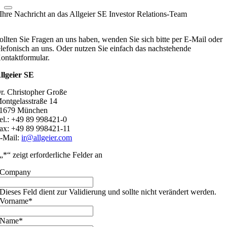
Ihre Nachricht an das Allgeier SE Investor Relations-Team
ollten Sie Fragen an uns haben, wenden Sie sich bitte per E-Mail oder
elefonisch an uns. Oder nutzen Sie einfach das nachstehende
ontaktformular.
llgeier SE
r. Christopher Große
ontgelasstraße 14
1679 München
el.: +49 89 998421-0
ax: +49 89 998421-11
-Mail:
ir@allgeier.com
„
*
“ zeigt erforderliche Felder an
Company
Dieses Feld dient zur Validierung und sollte nicht verändert werden.
Vorname
*
Name
*