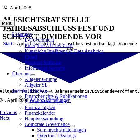
Zum
24. April 2008
Inhalt
AUFSICHTSRAT STELLT
springen
Menü
JAHRESABSCHLUSS FEST UND
Lösungen
SCHLÄGT DIVIDENDE VOR
E-Government
Start
»
Aufsichtsrat stellt Jahresabschluss fest und schlägt Dividende
Enterprise AI Low Code
vor
Künstliche Intelligenz & Data Analytics
Cloud
Business Software
Information Security
Über uns
Allgeier-Gruppe
Allgeier SE
Investor Relations
Allgeier Holding AG / Jahresergebnis/Dividende
Veröffentl
Finanzberichte & Publikationen
24. April 2008
|
Ad hoc-Mitteilungen
|
Ad hoc-Mitteilungen
Finanzanalysen
Previous
Finanzkalender
Next
Hauptversammlung
Corporate Governance
Stimmrechtsmitteilungen
Directors‘ Dealings