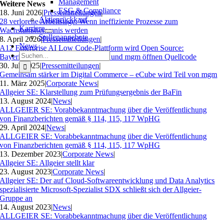
Management
Weitere News
ESG & Compliance
18. Juni 2026
|
Pressemitteilungen
|
Aktienrückkauf
28 verlorene Arbeitstage: Wenn ineffiziente Prozesse zum
Karriere
Wachstumshemmnis werden
Stellenangebote
8. April 2026
|
Pressemitteilungen
|
News
A12 Enterprise AI Low Code-Plattform wird Open Source:
Suche
Bayerisches Landesamt für Steuern und mgm öffnen Quellcode
nach:
30. Juli 2025
|
Pressemitteilungen
|
Gemeinsam stärker im Digital Commerce – eCube wird Teil von mgm
11. März 2025
|
Corporate News
|
Allgeier SE: Klarstellung zum Prüfungsergebnis der BaFin
13. August 2024
|
News
|
ALLGEIER SE: Vorabbekanntmachung über die Veröffentlichung
von Finanzberichten gemäß § 114, 115, 117 WpHG
29. April 2024
|
News
|
ALLGEIER SE: Vorabbekanntmachung über die Veröffentlichung
von Finanzberichten gemäß § 114, 115, 117 WpHG
13. Dezember 2023
|
Corporate News
|
Allgeier SE: Allgeier stellt klar
23. August 2023
|
Corporate News
|
Allgeier SE: Der auf Cloud-Softwareentwicklung und Data Analytics
spezialisierte Microsoft-Spezialist SDX schließt sich der Allgeier-
Gruppe an
14. August 2023
|
News
|
ALLGEIER SE: Vorabbekanntmachung über die Veröffentlichung