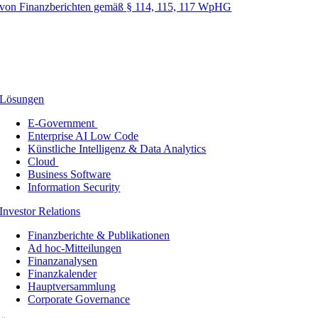
von Finanzberichten gemäß § 114, 115, 117 WpHG
Lösungen
E-Government
Enterprise AI Low Code
Künstliche Intelligenz & Data Analytics
Cloud
Business Software
Information Security
Investor Relations
Finanzberichte & Publikationen
Ad hoc-Mitteilungen
Finanzanalysen
Finanzkalender
Hauptversammlung
Corporate Governance