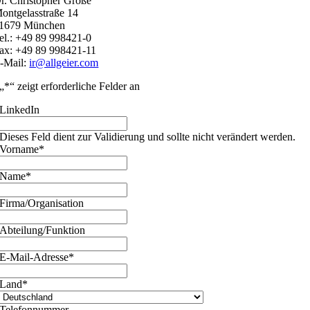
r. Christopher Große
ontgelasstraße 14
1679 München
el.: +49 89 998421-0
ax: +49 89 998421-11
-Mail:
ir@allgeier.com
„
*
“ zeigt erforderliche Felder an
LinkedIn
Dieses Feld dient zur Validierung und sollte nicht verändert werden.
Vorname
*
Name
*
Firma/Organisation
Abteilung/Funktion
E-Mail-Adresse
*
Land
*
Telefonnummer