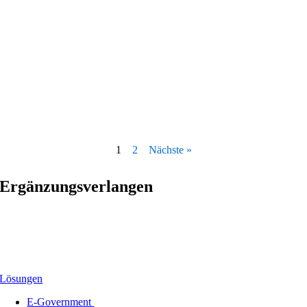
1
2
Nächste »
Ergänzungsverlangen
Lösungen
E-Government