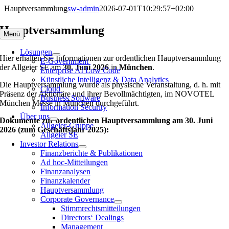
Zum
Hauptversammlung
sw-admin
2026-07-01T10:29:57+02:00
Inhalt
springen
Hauptversammlung
Menü
Lösungen
Hier erhalten Sie Informationen zur ordentlichen Hauptversammlung
E-Government
der Allgeier SE am
30. Juni 2026
in
München
.
Enterprise AI Low Code
Künstliche Intelligenz & Data Analytics
Die Hauptversammlung wurde als physische Veranstaltung, d. h. mit
Cloud
Präsenz der Aktionäre und ihrer Bevollmächtigten, im NOVOTEL
Business Software
München Messe in München durchgeführt.
Information Security
Über uns
Dokumente zur ordentlichen Hauptversammlung am 30. Juni
Allgeier-Gruppe
2026 (zum Geschäftsjahr 2025):
Allgeier SE
Investor Relations
Finanzberichte & Publikationen
Ad hoc-Mitteilungen
Finanzanalysen
Finanzkalender
Hauptversammlung
Corporate Governance
Stimmrechtsmitteilungen
Directors‘ Dealings
Management