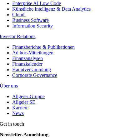
Enterprise AI Low Code
Künstliche Intelligenz & Data Analytics
Cloud
Business Software
Information Security
Investor Relations
Finanzberichte & Publikationen
Ad hoc-Mitteilungen
Finanzanalysen
Finanzkalender
Hauptversammlung
Corporate Governance
Über uns
Allgeier-Gruppe
Allgeier SE
Karriere
News
Get in touch
Newsletter-Anmeldung