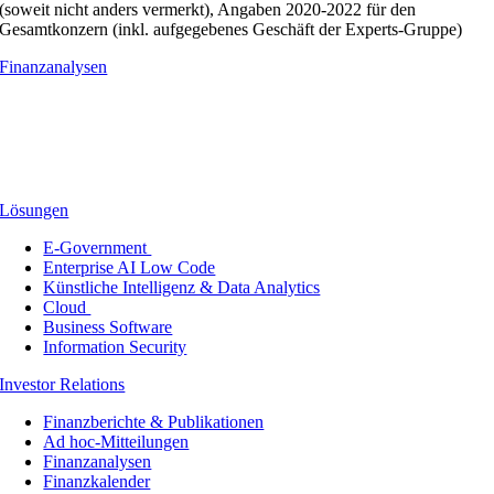
(soweit nicht anders vermerkt), Angaben 2020-2022 für den
Gesamtkonzern (inkl. aufgegebenes Geschäft der Experts-Gruppe)
Finanzanalysen
Lösungen
E-Government
Enterprise AI Low Code
Künstliche Intelligenz & Data Analytics
Cloud
Business Software
Information Security
Investor Relations
Finanzberichte & Publikationen
Ad hoc-Mitteilungen
Finanzanalysen
Finanzkalender