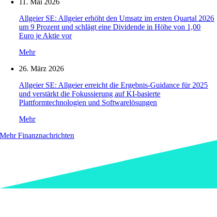
11. Mai 2026
Allgeier SE: Allgeier erhöht den Umsatz im ersten Quartal 2026
um 9 Prozent und schlägt eine Dividende in Höhe von 1,00
Euro je Aktie vor
Mehr
26. März 2026
Allgeier SE: Allgeier erreicht die Ergebnis-Guidance für 2025
und verstärkt die Fokussierung auf KI‑basierte
Plattformtechnologien und Softwarelösungen
Mehr
Mehr Finanznachrichten