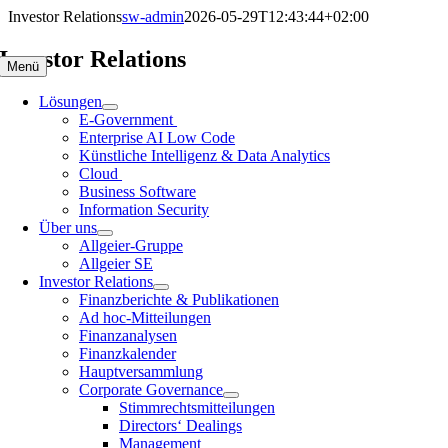
Zum
Investor Relations
sw-admin
2026-05-29T12:43:44+02:00
Inhalt
springen
Investor Relations
Menü
Lösungen
E-Government
Enterprise AI Low Code
Künstliche Intelligenz & Data Analytics
Cloud
Business Software
Information Security
Über uns
Allgeier-Gruppe
Allgeier SE
Investor Relations
Finanzberichte & Publikationen
Ad hoc-Mitteilungen
Finanzanalysen
Finanzkalender
Hauptversammlung
Corporate Governance
Stimmrechtsmitteilungen
Directors‘ Dealings
Management