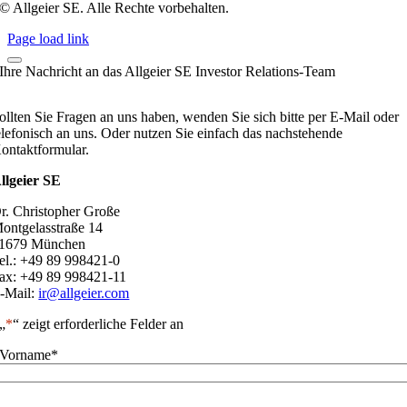
© Allgeier SE. Alle Rechte vorbehalten.
Page load link
Ihre Nachricht an das Allgeier SE Investor Relations-Team
ollten Sie Fragen an uns haben, wenden Sie sich bitte per E-Mail oder
elefonisch an uns. Oder nutzen Sie einfach das nachstehende
ontaktformular.
llgeier SE
r. Christopher Große
ontgelasstraße 14
1679 München
el.: +49 89 998421-0
ax: +49 89 998421-11
-Mail:
ir@allgeier.com
„
*
“ zeigt erforderliche Felder an
Vorname
*