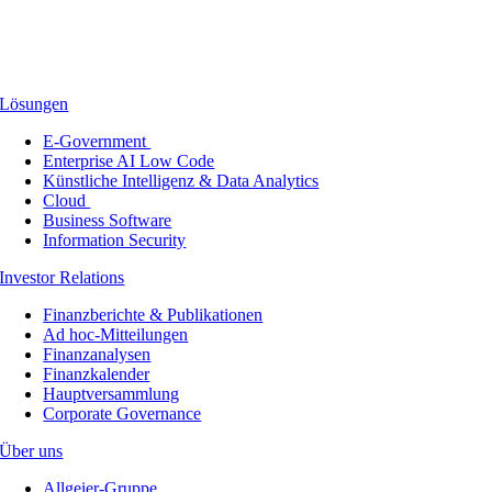
Lösungen
E-Government
Enterprise AI Low Code
Künstliche Intelligenz & Data Analytics
Cloud
Business Software
Information Security
Investor Relations
Finanzberichte & Publikationen
Ad hoc-Mitteilungen
Finanzanalysen
Finanzkalender
Hauptversammlung
Corporate Governance
Über uns
Allgeier-Gruppe