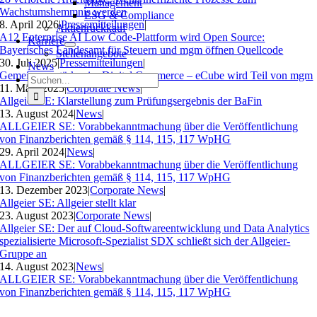
Management
Wachstumshemmnis werden
ESG & Compliance
8. April 2026
|
Pressemitteilungen
|
Aktienrückkauf
A12 Enterprise AI Low Code-Plattform wird Open Source:
Karriere
Bayerisches Landesamt für Steuern und mgm öffnen Quellcode
Stellenangebote
30. Juli 2025
|
Pressemitteilungen
|
News
Gemeinsam stärker im Digital Commerce – eCube wird Teil von mgm
Suche
11. März 2025
|
Corporate News
|
nach:
Allgeier SE: Klarstellung zum Prüfungsergebnis der BaFin
13. August 2024
|
News
|
ALLGEIER SE: Vorabbekanntmachung über die Veröffentlichung
von Finanzberichten gemäß § 114, 115, 117 WpHG
29. April 2024
|
News
|
ALLGEIER SE: Vorabbekanntmachung über die Veröffentlichung
von Finanzberichten gemäß § 114, 115, 117 WpHG
13. Dezember 2023
|
Corporate News
|
Allgeier SE: Allgeier stellt klar
23. August 2023
|
Corporate News
|
Allgeier SE: Der auf Cloud-Softwareentwicklung und Data Analytics
spezialisierte Microsoft-Spezialist SDX schließt sich der Allgeier-
Gruppe an
14. August 2023
|
News
|
ALLGEIER SE: Vorabbekanntmachung über die Veröffentlichung
von Finanzberichten gemäß § 114, 115, 117 WpHG