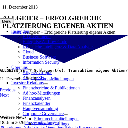
Zum
11. Dezember 2013
Inhalt
ALLGEIER – ERFOLGREICHE
springen
Menü
PLATZIERUNG EIGENER AKTIEN
Lösungen
Start
»
Allgeier – Erfolgreiche Platzierung eigener Aktien
E-Government
Enterprise AI Low Code
Künstliche Intelligenz & Data Analytics
Cloud
Business Software
Information Security
Über uns
ALLGEIER SE  / Schlagwort(e): Transaktion eigene Aktien/
Allgeier-Gruppe
Allgeier SE
11. Dezember 2013
|
Ad hoc-Mitteilungen
|
Investor Relations
Finanzberichte & Publikationen
Previous
Ad hoc-Mitteilungen
Next
Finanzanalysen
Finanzkalender
Hauptversammlung
Corporate Governance
Weitere News
Stimmrechtsmitteilungen
18. Juni 2026
|
Pressemitteilungen
|
Directors‘ Dealings
28 verlorene Arbeitstage: Wenn ineffiziente Prozesse zum