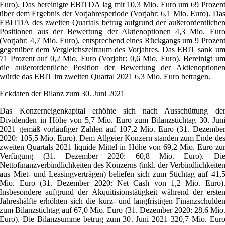
Euro). Das bereinigte EBITDA lag mit 10,3 Mio. Euro um 69 Prozen
über dem Ergebnis der Vorjahresperiode (Vorjahr: 6,1 Mio. Euro). Da
EBITDA des zweiten Quartals betrug aufgrund der außerordentliche
Positionen aus der Bewertung der Aktienoptionen 4,3 Mio. Eur
(Vorjahr: 4,7 Mio. Euro), entsprechend eines Rückgangs um 9 Prozen
gegenüber dem Vergleichszeitraum des Vorjahres. Das EBIT sank u
71 Prozent auf 0,2 Mio. Euro (Vorjahr: 0,6 Mio. Euro). Bereinigt u
die außerordentliche Position der Bewertung der Aktienoptione
würde das EBIT im zweiten Quartal 2021 6,3 Mio. Euro betragen.
Eckdaten der Bilanz zum 30. Juni 2021
Das Konzerneigenkapital erhöhte sich nach Ausschüttung de
Dividenden in Höhe von 5,7 Mio. Euro zum Bilanzstichtag 30. Jun
2021 gemäß vorläufiger Zahlen auf 107,2 Mio. Euro (31. Dezembe
2020: 105,5 Mio. Euro). Dem Allgeier Konzern standen zum Ende de
zweiten Quartals 2021 liquide Mittel in Höhe von 69,2 Mio. Euro zu
Verfügung (31. Dezember 2020: 60,8 Mio. Euro). Di
Nettofinanzverbindlichkeiten des Konzerns (inkl. der Verbindlichkeite
aus Miet- und Leasingverträgen) beliefen sich zum Stichtag auf 41,
Mio. Euro (31. Dezember 2020: Net Cash von 1,2 Mio. Euro)
Insbesondere aufgrund der Akquitisionstätigkeit während der erste
Jahreshälfte erhöhten sich die kurz- und langfristigen Finanzschulde
zum Bilanzstichtag auf 67,0 Mio. Euro (31. Dezember 2020: 28,6 Mio
Euro). Die Bilanzsumme betrug zum 30. Juni 2021 320,7 Mio. Eur