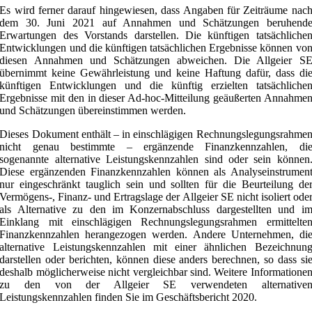
Es wird ferner darauf hingewiesen, dass Angaben für Zeiträume nac
dem 30. Juni 2021 auf Annahmen und Schätzungen beruhend
Erwartungen des Vorstands darstellen. Die künftigen tatsächliche
Entwicklungen und die künftigen tatsächlichen Ergebnisse können vo
diesen Annahmen und Schätzungen abweichen. Die Allgeier S
übernimmt keine Gewährleistung und keine Haftung dafür, dass di
künftigen Entwicklungen und die künftig erzielten tatsächliche
Ergebnisse mit den in dieser Ad-hoc-Mitteilung geäußerten Annahme
und Schätzungen übereinstimmen werden.
Dieses Dokument enthält – in einschlägigen Rechnungslegungsrahme
nicht genau bestimmte – ergänzende Finanzkennzahlen, di
sogenannte alternative Leistungskennzahlen sind oder sein können
Diese ergänzenden Finanzkennzahlen können als Analyseinstrumen
nur eingeschränkt tauglich sein und sollten für die Beurteilung de
Vermögens-, Finanz- und Ertragslage der Allgeier SE nicht isoliert ode
als Alternative zu den im Konzernabschluss dargestellten und i
Einklang mit einschlägigen Rechnungslegungsrahmen ermittelte
Finanzkennzahlen herangezogen werden. Andere Unternehmen, di
alternative Leistungskennzahlen mit einer ähnlichen Bezeichnun
darstellen oder berichten, können diese anders berechnen, so dass si
deshalb möglicherweise nicht vergleichbar sind. Weitere Informatione
zu den von der Allgeier SE verwendeten alternative
Leistungskennzahlen finden Sie im Geschäftsbericht 2020.