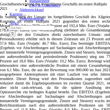
Management
Geschäftsentwicklung des fortgeführten Geschäfts im ersten Halbjahr
ESG & Compliance
2021
Aktienrückkauf
Karriere
In Summe stieg der Umsatz im fortgeführten Geschäft des Allgeie
Stellenangebote
Konzerns im ersten Halbjahr 2021 gegenüber den ersten sech
News
Monaten des Jahres 2020 um 8 Prozent auf 192,4 Mio. Euro (Vorjahr
Suche
178,4 Mio. Euro). Die Wertschöpfung (definiert als Gesamtleistun
nach:
abzüglich der den Umsätzen direkt zurechenbaren Umsatz- un
Personalkosten) erhöhte sich in diesem Zeitraum um 23 Prozent au
57,6 Mio. Euro (Vorjahr: 46,7 Mio. Euro). Das bereinigte EBITD
(Ergebnis vor Abschreibungen auf Sachanlagen und Abschreibunge
auf immaterielle Vermögensgegenstände, Zinsen und Steuern, bereinig
um außerordentliche und periodenfremde Positionen) stieg um 7
Prozent auf 18,0 Mio. Euro (Vorjahr: 10,2 Mio. Euro). Bereinigt wir
inbesondere eine außerordentliche Position mit einem Gesamtbetra
von 6,1 Mio. Euro, die aus der Bewertung von 900.000 im Juni 202
ausgegebenen Aktienoptionen mit einer Laufzeit von zehn Jahre
resultiert. Dieser Betrag wird den Personalkosten zugeordnet un
reduziert damit die Ergebnispositionen im zweiten Quartal 2021, is
aber nicht cash-relevant, da für die spätere Ausübung de
Optionsrechte ein bedingtes Kapital besteht. Das EBITDA (Ergebni
vor Abschreibungen auf Sachanlagen und Abschreibungen au
immaterielle Vermögensgegenstände, Zinsen und Steuern) wuchs i
Berichtszeitraum nach den außerordentlichen Positionen um 5
Prozent auf 11,9 Mio. Euro (Vorjahr: 8,0 Mio. Euro). Das EBI