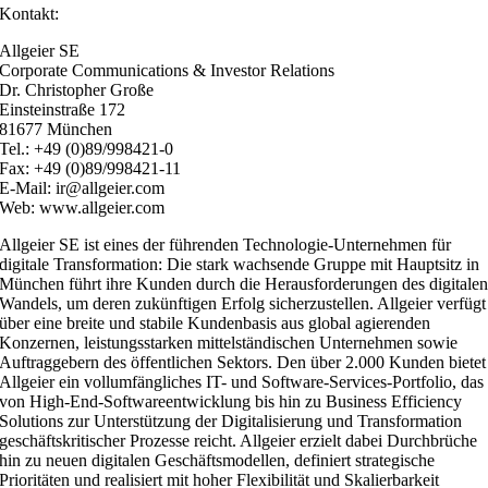
Kontakt:
Allgeier SE
Corporate Communications & Investor Relations
Dr. Christopher Große
Einsteinstraße 172
81677 München
Tel.: +49 (0)89/998421-0
Fax: +49 (0)89/998421-11
E-Mail: ir@allgeier.com
Web: www.allgeier.com
Allgeier SE ist eines der führenden Technologie-Unternehmen für
digitale Transformation: Die stark wachsende Gruppe mit Hauptsitz in
München führt ihre Kunden durch die Herausforderungen des digitale
Wandels, um deren zukünftigen Erfolg sicherzustellen. Allgeier verfügt
über eine breite und stabile Kundenbasis aus global agierenden
Konzernen, leistungsstarken mittelständischen Unternehmen sowie
Auftraggebern des öffentlichen Sektors. Den über 2.000 Kunden bietet
Allgeier ein vollumfängliches IT- und Software-Services-Portfolio, das
von High-End-Softwareentwicklung bis hin zu Business Efficiency
Solutions zur Unterstützung der Digitalisierung und Transformation
geschäftskritischer Prozesse reicht. Allgeier erzielt dabei Durchbrüche
hin zu neuen digitalen Geschäftsmodellen, definiert strategische
Prioritäten und realisiert mit hoher Flexibilität und Skalierbarkeit