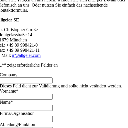
elefonisch an uns. Oder nutzen Sie einfach das nachstehende
ontaktformular.
llgeier SE
r. Christopher Große
ontgelasstraße 14
1679 München
el.: +49 89 998421-0
ax: +49 89 998421-11
-Mail:
ir@allgeier.com
„
*
“ zeigt erforderliche Felder an
Company
Dieses Feld dient zur Validierung und sollte nicht verändert werden.
Vorname
*
Name
*
Firma/Organisation
Abteilung/Funktion