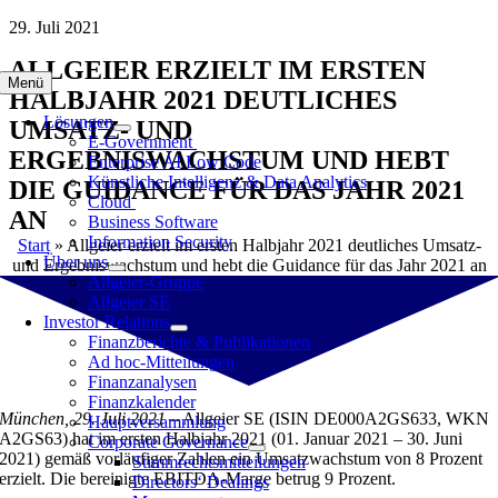
Zum
29. Juli 2021
Inhalt
ALLGEIER ERZIELT IM ERSTEN
springen
Menü
HALBJAHR 2021 DEUTLICHES
Lösungen
UMSATZ- UND
E-Government
ERGEBNISWACHSTUM UND HEBT
Enterprise AI Low Code
Künstliche Intelligenz & Data Analytics
DIE GUIDANCE FÜR DAS JAHR 2021
Cloud
AN
Business Software
Information Security
Start
»
Allgeier erzielt im ersten Halbjahr 2021 deutliches Umsatz-
Über uns
und Ergebniswachstum und hebt die Guidance für das Jahr 2021 an
Allgeier-Gruppe
Allgeier SE
Investor Relations
Finanzberichte & Publikationen
Ad hoc-Mitteilungen
Finanzanalysen
Finanzkalender
München, 29. Juli 2021 –
Allgeier SE (ISIN DE000A2GS633, WKN
Hauptversammlung
A2GS63) hat im ersten Halbjahr 2021 (01. Januar 2021 – 30. Juni
Corporate Governance
2021) gemäß vorläufiger Zahlen ein Umsatzwachstum von 8 Prozent
Stimmrechtsmitteilungen
erzielt. Die bereinigte EBITDA-Marge betrug 9 Prozent.
Directors‘ Dealings