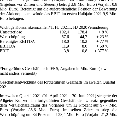
(Ergebnis vor Zinsen und Steuern) betrug 3,8 Mio. Euro (Vorjahr: 0,
Mio. Euro). Bereinigt um die außerordentliche Position der Bewertun
der Aktienoptionen würde das EBIT im ersten Halbjahr 2021 9,9 Mio
Euro betragen.
Wichtige Konzernkennzahlen*
1. HJ 2021
1. HJ 2020
Veränderung
Umsatzerlöse
192,4
178,4
+ 8 %
Wertschöpfung
57,6
44,7
+ 23 %
Bereinigtes EBITDA
18,0
10,2
+ 77 %
EBITDA
11,9
8,0
+ 50 %
EBIT
3,8
0,8
+ 377 %
*Fortgeführtes Geschäft nach IFRS, Angaben in Mio. Euro (soweit
nicht anders vermerkt)
Geschäftsentwicklung des fortgeführten Geschäfts im zweiten Quartal
2021
Im zweiten Quartal 2021 (01. April 2021 – 30. Juni 2021) steigerte de
Allgeier Konzern im fortgeführten Geschäft den Umsatz gegenübe
dem Vergleichszeitraum des Vorjahres um 12 Prozent auf 97,7 Mio
Euro (Vorjahr: 86,6 Mio. Euro). Im selben Zeitraum stieg di
Wertschöpfung um 34 Prozent auf 28,5 Mio. Euro (Vorjahr: 21,2 Mio