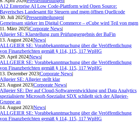
8. April 2026
|
Pressemitteilungen
|
A12 Enterprise AI Low Code-Plattform wird Open Source:
Bayerisches Landesamt für Steuern und mgm öffnen Quellcode
30. Juli 2025
|
Pressemitteilungen
|
Gemeinsam stärker im Digital Commerce – eCube wird Teil von mgm
11. März 2025
|
Corporate News
|
Allgeier SE: Klarstellung zum Prüfungsergebnis der BaFin
13. August 2024
|
News
|
ALLGEIER SE: Vorabbekanntmachung über die Veröffentlichung
von Finanzberichten gemäß § 114, 115, 117 WpHG
29. April 2024
|
News
|
ALLGEIER SE: Vorabbekanntmachung über die Veröffentlichung
von Finanzberichten gemäß § 114, 115, 117 WpHG
13. Dezember 2023
|
Corporate News
|
Allgeier SE: Allgeier stellt klar
23. August 2023
|
Corporate News
|
Allgeier SE: Der auf Cloud-Softwareentwicklung und Data Analytics
spezialisierte Microsoft-Spezialist SDX schließt sich der Allgeier-
Gruppe an
14. August 2023
|
News
|
ALLGEIER SE: Vorabbekanntmachung über die Veröffentlichung
von Finanzberichten gemäß § 114, 115, 117 WpHG