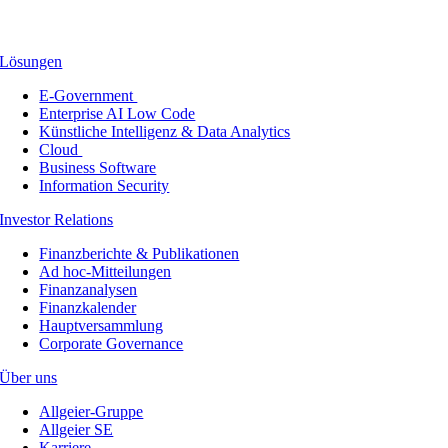
Lösungen
E-Government
Enterprise AI Low Code
Künstliche Intelligenz & Data Analytics
Cloud
Business Software
Information Security
Investor Relations
Finanzberichte & Publikationen
Ad hoc-Mitteilungen
Finanzanalysen
Finanzkalender
Hauptversammlung
Corporate Governance
Über uns
Allgeier-Gruppe
Allgeier SE
Karriere