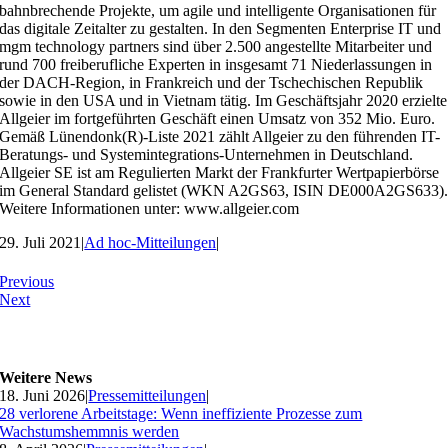
bahnbrechende Projekte, um agile und intelligente Organisationen für
das digitale Zeitalter zu gestalten. In den Segmenten Enterprise IT und
mgm technology partners sind über 2.500 angestellte Mitarbeiter und
rund 700 freiberufliche Experten in insgesamt 71 Niederlassungen in
der DACH-Region, in Frankreich und der Tschechischen Republik
sowie in den USA und in Vietnam tätig. Im Geschäftsjahr 2020 erzielte
Allgeier im fortgeführten Geschäft einen Umsatz von 352 Mio. Euro.
Gemäß Lünendonk(R)-Liste 2021 zählt Allgeier zu den führenden IT-
Beratungs- und Systemintegrations-Unternehmen in Deutschland.
Allgeier SE ist am Regulierten Markt der Frankfurter Wertpapierbörse
im General Standard gelistet (WKN A2GS63, ISIN DE000A2GS633)
Weitere Informationen unter: www.allgeier.com
29. Juli 2021
|
Ad hoc-Mitteilungen
|
Previous
Next
Weitere News
18. Juni 2026
|
Pressemitteilungen
|
28 verlorene Arbeitstage: Wenn ineffiziente Prozesse zum
Wachstumshemmnis werden