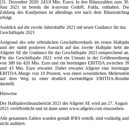
(31. Dezember 2020: 243,9 Mio. Euro). In den Bilanzzahlen zum 30
Juni 2021 ist bereits die it-novum GmbH, Fulda, enthalten. Di
Zahlung des Kaufpreises ist allerdings erst nach dem Bilanzstichta
erfolgt.
Ausblick auf die zweite Jahreshälfte 2021 mit neuer Guidance für das
Geschäftsjahr 2021
Aufgrund des sehr erfreulichen Geschäftsverlaufs im ersten Halbjah
und der stabil positiven Aussicht auf das zweite Halbjahr hebt di
Allgeier SE die Guidance für das Geschäftsjahr 2021 entsprechend an
Für das Geschäftsjahr 2021 wird ein Umsatz in der Größenordnun
von 380 bis 420 Mio. Euro und ein bereinigtes EBITDA zwischen 3
und 43 Mio. Euro erwartet. Dabei erwartet Allgeier eine bereinigt
EBITDA-Marge von 10 Prozent, was einen wesentlichen Meilenstei
auf dem Weg zu einer deutlich zweistelligen EBITDA-Rendit
darstellt.
Hinweise
Der Halbjahresfinanzbericht 2021 der Allgeier SE wird am 27. August
2021 veröffentlicht und ist dann unter www.allgeier.com einzusehen.
Alle genannten Zahlen wurden gemäß IFRS erstellt, sind vorläufig und
nicht auditiert.