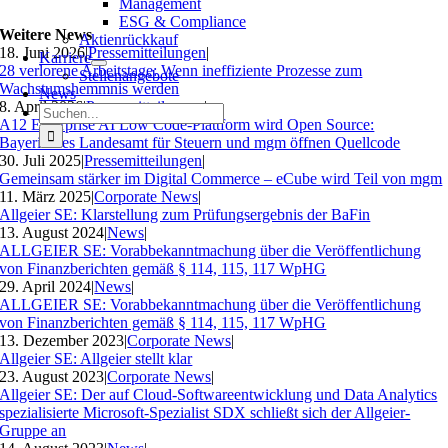
Management
ESG & Compliance
Weitere News
Aktienrückkauf
18. Juni 2026
|
Pressemitteilungen
|
Karriere
28 verlorene Arbeitstage: Wenn ineffiziente Prozesse zum
Stellenangebote
Wachstumshemmnis werden
News
8. April 2026
|
Pressemitteilungen
|
Suche
A12 Enterprise AI Low Code-Plattform wird Open Source:
nach:
Bayerisches Landesamt für Steuern und mgm öffnen Quellcode
30. Juli 2025
|
Pressemitteilungen
|
Gemeinsam stärker im Digital Commerce – eCube wird Teil von mgm
11. März 2025
|
Corporate News
|
Allgeier SE: Klarstellung zum Prüfungsergebnis der BaFin
13. August 2024
|
News
|
ALLGEIER SE: Vorabbekanntmachung über die Veröffentlichung
von Finanzberichten gemäß § 114, 115, 117 WpHG
29. April 2024
|
News
|
ALLGEIER SE: Vorabbekanntmachung über die Veröffentlichung
von Finanzberichten gemäß § 114, 115, 117 WpHG
13. Dezember 2023
|
Corporate News
|
Allgeier SE: Allgeier stellt klar
23. August 2023
|
Corporate News
|
Allgeier SE: Der auf Cloud-Softwareentwicklung und Data Analytics
spezialisierte Microsoft-Spezialist SDX schließt sich der Allgeier-
Gruppe an