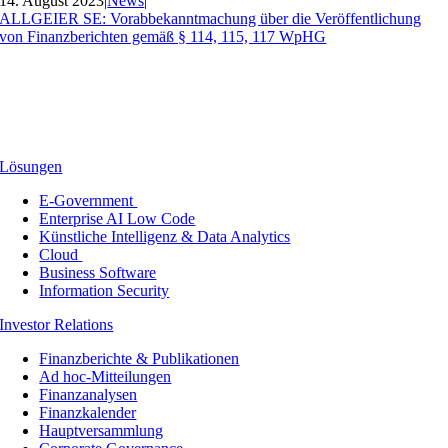
14. August 2023
|
News
|
ALLGEIER SE: Vorabbekanntmachung über die Veröffentlichung
von Finanzberichten gemäß § 114, 115, 117 WpHG
Lösungen
E-Government
Enterprise AI Low Code
Künstliche Intelligenz & Data Analytics
Cloud
Business Software
Information Security
Investor Relations
Finanzberichte & Publikationen
Ad hoc-Mitteilungen
Finanzanalysen
Finanzkalender
Hauptversammlung