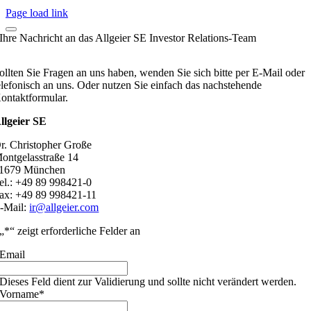
Page load link
Ihre Nachricht an das Allgeier SE Investor Relations-Team
ollten Sie Fragen an uns haben, wenden Sie sich bitte per E-Mail oder
elefonisch an uns. Oder nutzen Sie einfach das nachstehende
ontaktformular.
llgeier SE
r. Christopher Große
ontgelasstraße 14
1679 München
el.: +49 89 998421-0
ax: +49 89 998421-11
-Mail:
ir@allgeier.com
„
*
“ zeigt erforderliche Felder an
Email
Dieses Feld dient zur Validierung und sollte nicht verändert werden.
Vorname
*