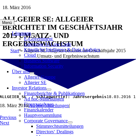
Zum
18. März 2016
Inhalt
ALLGEIER SE: ALLGEIER
springen
Menü
BERICHTET IM GESCHÄFTSJAHR
Lösungen
2015 UMSATZ- UND
E-Government
ERGEBNISWACHSTUM
Enterprise AI Low Code
Künstliche Intelligenz & Data Analytics
Start
»
Allgeier SE: Allgeier berichtet im Geschäftsjahr 2015
Cloud
Umsatz- und Ergebniswachstum
Business Software
Information Security
Über uns
Allgeier-Gruppe
Allgeier SE
Investor Relations
Finanzberichte & Publikationen
ALLGEIER SE  / Schlagwort(e): Jahresergebnis
18.03.2016 1
Ad hoc-Mitteilungen
Finanzanalysen
18. März 2016
|
Ad hoc-Mitteilungen
|
Finanzkalender
Hauptversammlung
Previous
Corporate Governance
Next
Stimmrechtsmitteilungen
Directors‘ Dealings