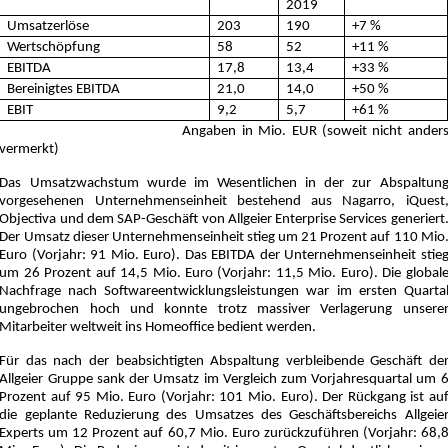
2019
Umsatzerlöse
203
190
+7 %
Wertschöpfung
58
52
+11 %
EBITDA
17,8
13,4
+33 %
Bereinigtes EBITDA
21,0
14,0
+50 %
EBIT
9,2
5,7
+61 %
*Gesamt-Konzern nach IFRS,
Angaben in Mio. EUR (soweit nicht ander
vermerkt)
Das Umsatzwachstum wurde im Wesentlichen in der zur Abspaltun
vorgesehenen Unternehmenseinheit bestehend aus Nagarro, iQuest
Objectiva und dem SAP-Geschäft von Allgeier Enterprise Services generiert
Der Umsatz dieser Unternehmenseinheit stieg um 21 Prozent auf 110 Mio
Euro (Vorjahr: 91 Mio. Euro). Das EBITDA der Unternehmenseinheit stie
um 26 Prozent auf 14,5 Mio. Euro (Vorjahr: 11,5 Mio. Euro). Die global
Nachfrage nach Softwareentwicklungsleistungen war im ersten Quarta
ungebrochen hoch und konnte trotz massiver Verlagerung unsere
Mitarbeiter weltweit ins Homeoffice bedient werden.
Für das nach der beabsichtigten Abspaltung verbleibende Geschäft de
Allgeier Gruppe sank der Umsatz im Vergleich zum Vorjahresquartal um 
Prozent auf 95 Mio. Euro (Vorjahr: 101 Mio. Euro). Der Rückgang ist au
die geplante Reduzierung des Umsatzes des Geschäftsbereichs Allgeie
Experts um 12 Prozent auf 60,7 Mio. Euro zurückzuführen (Vorjahr: 68,