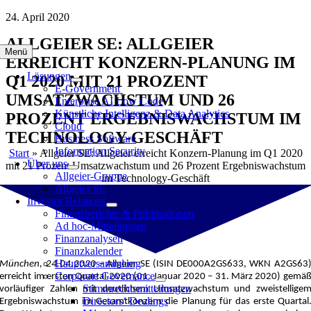
Zum
24. April 2020
Inhalt
ALLGEIER SE: ALLGEIER
springen
Menü
ERREICHT KONZERN-PLANUNG IM
Lösungen
Q1 2020 MIT 21 PROZENT
E-Government
UMSATZWACHSTUM UND 26
Enterprise AI Low Code
Künstliche Intelligenz & Data Analytics
PROZENT ERGEBNISWACHSTUM IM
Cloud
TECHNOLOGY-GESCHÄFT
Business Software
Information Security
Start
»
Allgeier SE: Allgeier erreicht Konzern-Planung im Q1 2020
Über uns
mit 21 Prozent Umsatzwachstum und 26 Prozent Ergebniswachstum
Allgeier-Gruppe
im Technology-Geschäft
Allgeier SE
Investor Relations
Finanzberichte & Publikationen
Ad hoc-Mitteilungen
Finanzanalysen
Finanzkalender
Hauptversammlung
München, 24.04.2020 –
Allgeier SE (ISIN DE000A2GS633, WKN A2GS63
Corporate Governance
erreicht im ersten Quartal 2020 (01. Januar 2020 – 31. März 2020) gemä
Stimmrechtsmitteilungen
vorläufiger Zahlen mit deutlichem Umsatzwachstum und zweistellige
Directors‘ Dealings
Ergebniswachstum im Gesamtkonzern die Planung für das erste Quartal