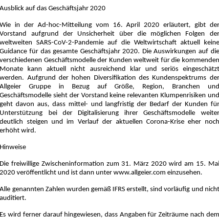
Ausblick auf das Geschäftsjahr 2020
Wie in der Ad-hoc-Mitteilung vom 16. April 2020 erläutert, gibt de
Vorstand aufgrund der Unsicherheit über die möglichen Folgen de
weltweiten SARS-CoV-2-Pandemie auf die Weltwirtschaft aktuell kein
Guidance für das gesamte Geschäftsjahr 2020. Die Auswirkungen auf di
verschiedenen Geschäftsmodelle der Kunden weltweit für die kommende
Monate kann aktuell nicht ausreichend klar und seriös eingeschätz
werden. Aufgrund der hohen Diversifikation des Kundenspektrums de
Allgeier Gruppe in Bezug auf Größe, Region, Branchen un
Geschäftsmodelle sieht der Vorstand keine relevanten Klumpenrisiken un
geht davon aus, dass mittel- und langfristig der Bedarf der Kunden fü
Unterstützung bei der Digitalisierung ihrer Geschäftsmodelle weite
deutlich steigen und im Verlauf der aktuellen Corona-Krise eher noc
erhöht wird.
Hinweise
Die freiwillige Zwischeninformation zum 31. März 2020 wird am 15. Ma
2020 veröffentlicht und ist dann unter www.allgeier.com einzusehen.
Alle genannten Zahlen wurden gemäß IFRS erstellt, sind vorläufig und nich
auditiert.
Es wird ferner darauf hingewiesen, dass Angaben für Zeiträume nach de