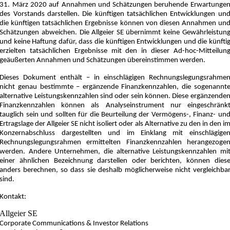
31. März 2020 auf Annahmen und Schätzungen beruhende Erwartunge
des Vorstands darstellen. Die künftigen tatsächlichen Entwicklungen un
die künftigen tatsächlichen Ergebnisse können von diesen Annahmen un
Schätzungen abweichen. Die Allgeier SE übernimmt keine Gewährleistun
und keine Haftung dafür, dass die künftigen Entwicklungen und die künfti
erzielten tatsächlichen Ergebnisse mit den in dieser Ad-hoc-Mitteilun
geäußerten Annahmen und Schätzungen übereinstimmen werden.
Dieses Dokument enthält – in einschlägigen Rechnungslegungsrahme
nicht genau bestimmte – ergänzende Finanzkennzahlen, die sogenannt
alternative Leistungskennzahlen sind oder sein können. Diese ergänzende
Finanzkennzahlen können als Analyseinstrument nur eingeschränk
tauglich sein und sollten für die Beurteilung der Vermögens-, Finanz- un
Ertragslage der Allgeier SE nicht isoliert oder als Alternative zu den in den i
Konzernabschluss dargestellten und im Einklang mit einschlägige
Rechnungslegungsrahmen ermittelten Finanzkennzahlen herangezoge
werden. Andere Unternehmen, die alternative Leistungskennzahlen mi
einer ähnlichen Bezeichnung darstellen oder berichten, können dies
anders berechnen, so dass sie deshalb möglicherweise nicht vergleichba
sind.
Kontakt:
Allgeier SE
Corporate Communications & Investor Relations