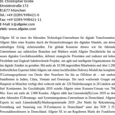
Dr. Christopher Große
Einsteinstraße 172
81677 München
Tel.: +49 (0)89/998421-0
Fax: +49 (0)89/998421-11
E-Mail: ir@allgeier.com
Web: www.allgeier.com
Allgeier SE ist eines der führenden Technologie-Unternehmen für digitale Transformation
Allgeier führt seine Kunden durch die Herausforderungen des digitalen Wandels, um dere
zukünftigen Erfolg sicherzustellen. Für globale Konzerne ebenso wie für führend
Unternehmen aus zahlreichen Branchen und Märkten erzielt Allgeier Durchbrüche hin z
neuen digitalen Geschäftsmodellen, definiert strategische Prioritäten und realisiert mit hohe
Flexibilität und Zugkraft bahnbrechende Projekte, um agile und intelligente Organisationen fü
das digitale Zeitalter zu gestalten. Mit mehr als 10.500 angestellten Mitarbeitern und über 1.20
freiberuflichen Experten bildet Allgeier mit einem hochflexiblen Delivery-Modell das komplett
IT-Leistungsspektrum von Onsite über Nearshore bis hin zu Offshore ab – mit starke
Standbeinen in Indien, China, Vietnam und Osteuropa. Die rasch wachsende Gruppe mi
Hauptsitz in München verfügt über weltweit mehr als 120 Niederlassungen in 28 Ländern au
fünf Kontinenten. Im Geschäftsjahr 2019 erzielte Allgeier einen Konzern-Umsatz von 78
Mio. Euro mit mehr als 2.000 Kunden. Allgeier zählt laut Lünendonk(R)-Liste 2019 zu de
zehn führenden IT-Beratungs- und Systemintegrations-Unternehmen in Deutschland. Allgeie
Experts ist nach Lünendonk(R)-Marktsegmentstudie 2019 „Der Markt für Rekrutierung
Vermittlung und Steuerung von IT-Freelancern in Deutschland“ unter den TOP 3 IT
Personaldienstleistern in Deutschland. Allgeier SE ist am Regulierten Markt der Frankfurte