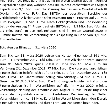
Mio. Euro). Die Reduzierung ist damit im ersten Quartal deutlich geringe
ausgefallen als geplant, während das EBITDA des Geschäftsbereichs Allgeie
Experts von 3,1 Mio. Euro die Planung für das erste Quartal übertriff
(Vorjahr: 0,3 Mio. EUR). Das EBITDA der operativen Bereiche de
verbleibenden Allgeier Gruppe stieg insgesamt um 43 Prozent auf 7,3 Mio
Euro (Vorjahr: 5,1 Mio. Euro). Nach Holdingkosten und Konsolidierun
betrug der Anstieg 74 Prozent auf ein EBITDA von 3,3 Mio. Euro (Vorjahr
1,9 Mio. Euro). In den Holdingkosten sind im ersten Quartal 2020 i
Summe Kosten zur Vorbereitung der Abspaltung in Höhe von 1,1 Mio
Euro enthalten.
Eckdaten der Bilanz zum 31. März 2020
Zum Stichtag 31. März 2020 betrug das Konzern-Eigenkapital 161 Mio
Euro (31. Dezember 2019: 166 Mio. Euro). Dem Allgeier Konzern stande
zum 31. März 2020 liquide Mittel in Höhe von 165 Mio. Euro zu
Verfügung (31. Dezember 2019: 97 Mio. Euro). Die kurz- und langfristige
Finanzschulden beliefen sich auf 243 Mio. Euro (31. Dezember 2019: 16
Mio. Euro). Die Bilanzsumme betrug zum Stichtag 674 Mio. Euro (31
Dezember 2019: 587 Mio. Euro). Die Erhöhung der liquiden Mittel und de
Finanzschulden ist im Wesentlichen auf die im März 2020 erfolgt
vollständige Ziehung der Kreditlinie der Allgeier SE zur Herstellung eine
maximalen Liquiditätsreserve zurückzuführen. Der Anstieg der Netto
Verschuldung um ca. 11 Mio. Euro ist im Wesentlichen durch den Erwer
eines Minderheitenanteils und durch Earn-Out-Zahlungen begründet.