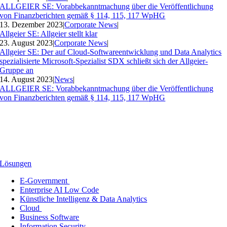
ALLGEIER SE: Vorabbekanntmachung über die Veröffentlichung
von Finanzberichten gemäß § 114, 115, 117 WpHG
13. Dezember 2023
|
Corporate News
|
Allgeier SE: Allgeier stellt klar
23. August 2023
|
Corporate News
|
Allgeier SE: Der auf Cloud-Softwareentwicklung und Data Analytics
spezialisierte Microsoft-Spezialist SDX schließt sich der Allgeier-
Gruppe an
14. August 2023
|
News
|
ALLGEIER SE: Vorabbekanntmachung über die Veröffentlichung
von Finanzberichten gemäß § 114, 115, 117 WpHG
Lösungen
E-Government
Enterprise AI Low Code
Künstliche Intelligenz & Data Analytics
Cloud
Business Software
Information Security