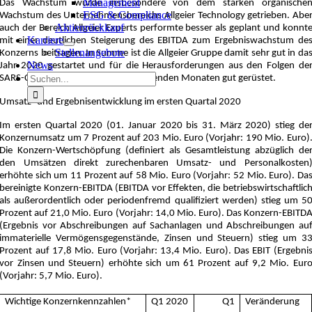
Management
Das Wachstum wurde insbesondere von dem starken organische
ESG & Compliance
Wachstum des Unternehmensbereichs Allgeier Technology getrieben. Abe
Aktienrückkauf
auch der Bereich Allgeier Experts performte besser als geplant und konnt
Karriere
mit einer deutlichen Steigerung des EBITDA zum Ergebniswachstum de
Stellenangebote
Konzerns beitragen. In Summe ist die Allgeier Gruppe damit sehr gut in da
News
Jahr 2020 gestartet und für die Herausforderungen aus den Folgen de
Suche
SARS-CoV-2-Pandemie in den kommenden Monaten gut gerüstet.
nach:
Umsatz- und Ergebnisentwicklung im ersten Quartal 2020
Im ersten Quartal 2020 (01. Januar 2020 bis 31. März 2020) stieg de
Konzernumsatz um 7 Prozent auf 203 Mio. Euro (Vorjahr: 190 Mio. Euro)
Die Konzern-Wertschöpfung (definiert als Gesamtleistung abzüglich de
den Umsätzen direkt zurechenbaren Umsatz- und Personalkosten
erhöhte sich um 11 Prozent auf 58 Mio. Euro (Vorjahr: 52 Mio. Euro). Da
bereinigte Konzern-EBITDA (EBITDA vor Effekten, die betriebswirtschaftlic
als außerordentlich oder periodenfremd qualifiziert werden) stieg um 5
Prozent auf 21,0 Mio. Euro (Vorjahr: 14,0 Mio. Euro). Das Konzern-EBITD
(Ergebnis vor Abschreibungen auf Sachanlagen und Abschreibungen au
immaterielle Vermögensgegenstände, Zinsen und Steuern) stieg um 3
Prozent auf 17,8 Mio. Euro (Vorjahr: 13,4 Mio. Euro). Das EBIT (Ergebni
vor Zinsen und Steuern) erhöhte sich um 61 Prozent auf 9,2 Mio. Eur
(Vorjahr: 5,7 Mio. Euro).
Wichtige Konzernkennzahlen*
Q1 2020
Q1
Veränderung