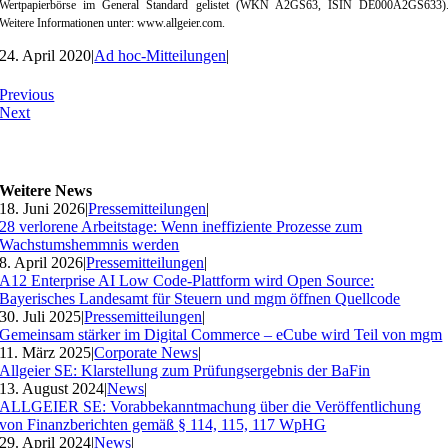
Wertpapierbörse im General Standard gelistet (WKN A2GS63, ISIN DE000A2GS633)
Weitere Informationen unter: www.allgeier.com.
24. April 2020
|
Ad hoc-Mitteilungen
|
Previous
Next
Weitere News
18. Juni 2026
|
Pressemitteilungen
|
28 verlorene Arbeitstage: Wenn ineffiziente Prozesse zum
Wachstumshemmnis werden
8. April 2026
|
Pressemitteilungen
|
A12 Enterprise AI Low Code-Plattform wird Open Source:
Bayerisches Landesamt für Steuern und mgm öffnen Quellcode
30. Juli 2025
|
Pressemitteilungen
|
Gemeinsam stärker im Digital Commerce – eCube wird Teil von mgm
11. März 2025
|
Corporate News
|
Allgeier SE: Klarstellung zum Prüfungsergebnis der BaFin
13. August 2024
|
News
|
ALLGEIER SE: Vorabbekanntmachung über die Veröffentlichung
von Finanzberichten gemäß § 114, 115, 117 WpHG
29. April 2024
|
News
|