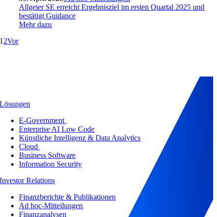
Allgeier SE erreicht Ergebnisziel im ersten Quartal 2025 und
bestätigt Guidance
Mehr dazu
1
2
Vor
Lösungen
E-Government
Enterprise AI Low Code
Künstliche Intelligenz & Data Analytics
Cloud
Business Software
Information Security
Investor Relations
Finanzberichte & Publikationen
Ad hoc-Mitteilungen
Finanzanalysen