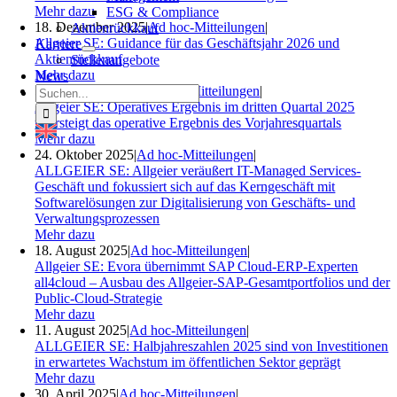
Mehr dazu
ESG & Compliance
18. Dezember 2025
|
Ad hoc-Mitteilungen
|
Aktienrückkauf
Allgeier SE: Guidance für das Geschäftsjahr 2026 und
Karriere
Aktienrückkauf
Stellenangebote
Mehr dazu
News
Suche
5. November 2025
|
Ad hoc-Mitteilungen
|
nach:
Allgeier SE: Operatives Ergebnis im dritten Quartal 2025
übersteigt das operative Ergebnis des Vorjahresquartals
Mehr dazu
24. Oktober 2025
|
Ad hoc-Mitteilungen
|
ALLGEIER SE: Allgeier veräußert IT-Managed Services-
Geschäft und fokussiert sich auf das Kerngeschäft mit
Softwarelösungen zur Digitalisierung von Geschäfts- und
Verwaltungsprozessen
Mehr dazu
18. August 2025
|
Ad hoc-Mitteilungen
|
Allgeier SE: Evora übernimmt SAP Cloud-ERP-Experten
all4cloud – Ausbau des Allgeier-SAP-Gesamtportfolios und der
Public-Cloud-Strategie
Mehr dazu
11. August 2025
|
Ad hoc-Mitteilungen
|
ALLGEIER SE: Halbjahreszahlen 2025 sind von Investitionen
in erwartetes Wachstum im öffentlichen Sektor geprägt
Mehr dazu
30. April 2025
|
Ad hoc-Mitteilungen
|