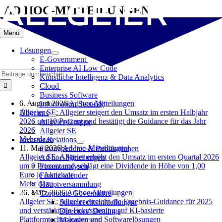
Zum
AD HOC-MITTEILUNGEN
Inhalt
springen
Menü
Lösungen
E-Government
Enterprise AI Low Code
Suche
Künstliche Intelligenz & Data Analytics
nach:
Cloud
Business Software
6. August 2026
|
Ad hoc-Mitteilungen
|
Information Security
Allgeier SE: Allgeier steigert den Umsatz im ersten Halbjahr
Über uns
2026 um 10 Prozent und bestätigt die Guidance für das Jahr
Allgeier-Gruppe
2026
Allgeier SE
Mehr dazu
Investor Relations
11. Mai 2026
|
Ad hoc-Mitteilungen
|
Finanzberichte & Publikationen
Allgeier SE: Allgeier erhöht den Umsatz im ersten Quartal 2026
Ad hoc-Mitteilungen
um 9 Prozent und schlägt eine Dividende in Höhe von 1,00
Finanzanalysen
Euro je Aktie vor
Finanzkalender
Mehr dazu
Hauptversammlung
26. März 2026
|
Ad hoc-Mitteilungen
|
Corporate Governance
Allgeier SE: Allgeier erreicht die Ergebnis-Guidance für 2025
Stimmrechtsmitteilungen
und verstärkt die Fokussierung auf KI‑basierte
Directors‘ Dealings
Plattformtechnologien und Softwarelösungen
Management