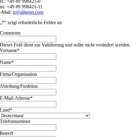
el.: +49 89 998421-0
ax: +49 89 998421-11
-Mail:
ir@allgeier.com
„
*
“ zeigt erforderliche Felder an
Comments
Dieses Feld dient zur Validierung und sollte nicht verändert werden.
Vorname
*
Name
*
Firma/Organisation
Abteilung/Funktion
E-Mail-Adresse
*
Land
*
Telefonnummer
Betreff