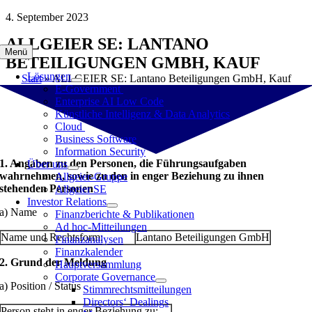
Zum
4. September 2023
Inhalt
ALLGEIER SE: LANTANO
springen
Menü
BETEILIGUNGEN GMBH, KAUF
Lösungen
Start
»
ALLGEIER SE: Lantano Beteiligungen GmbH, Kauf
E-Government
Enterprise AI Low Code
Künstliche Intelligenz & Data Analytics
Cloud
Business Software
Information Security
1. Angaben zu den Personen, die Führungsaufgaben
Über uns
wahrnehmen, sowie zu den in enger Beziehung zu ihnen
Allgeier-Gruppe
stehenden Personen
Allgeier SE
Investor Relations
a) Name
Finanzberichte & Publikationen
Ad hoc-Mitteilungen
Name und Rechtsform:
Lantano Beteiligungen GmbH
Finanzanalysen
Finanzkalender
2. Grund der Meldung
Hauptversammlung
Corporate Governance
a) Position / Status
Stimmrechtsmitteilungen
Directors‘ Dealings
Person steht in enger Beziehung zu: