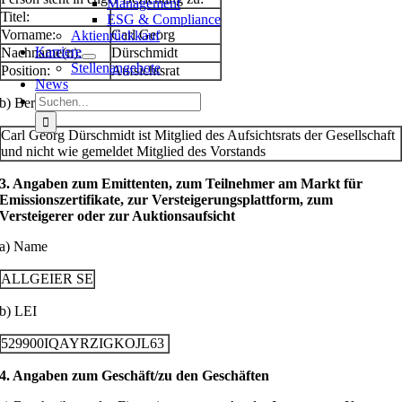
Management
Titel:
ESG & Compliance
Vorname:
Carl Georg
Aktienrückkauf
Karriere
Nachname(n):
Dürschmidt
Stellenangebote
Position:
Aufsichtsrat
News
Suche
b) Berichtigung
nach:
Carl Georg Dürschmidt ist Mitglied des Aufsichtsrats der Gesellschaft
und nicht wie gemeldet Mitglied des Vorstands
3. Angaben zum Emittenten, zum Teilnehmer am Markt für
Emissionszertifikate, zur Versteigerungsplattform, zum
Versteigerer oder zur Auktionsaufsicht
a) Name
ALLGEIER SE
b) LEI
529900IQAYRZIGKOJL63
4. Angaben zum Geschäft/zu den Geschäften