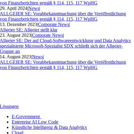
von Finanzberichten gemäß § 114, 115, 117 WpHG
29. April 2024
|
News
|
ALLGEIER SE: Vorabbekanntmachung über die Veröffentlichung
von Finanzberichten gemäß § 114, 115, 117 WpHG
13. Dezember 2023
|
Corporate News
|
Allgeier SE: Allgeier stellt klar
23. August 2023
|
Corporate News
|
Allgeier SE: Der auf Cloud-Softwareentwicklung und Data Analytics
spezialisierte Microsoft-Spezialist SDX schließt sich der Allgeier-
Gruppe an
14. August 2023
|
News
|
ALLGEIER SE: Vorabbekanntmachung über die Veröffentlichung
von Finanzberichten gemäß § 114, 115, 117 WpHG
Lösungen
E-Government
Enterprise AI Low Code
Künstliche Intelligenz & Data Analytics
Cloud