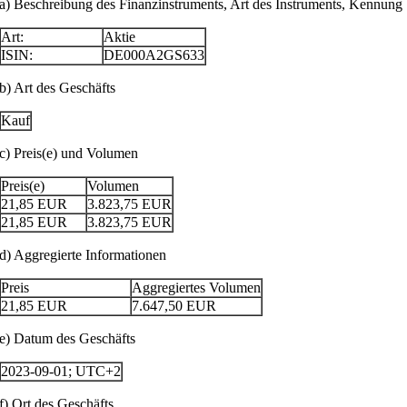
a) Beschreibung des Finanzinstruments, Art des Instruments, Kennung
Art:
Aktie
ISIN:
DE000A2GS633
b) Art des Geschäfts
Kauf
c) Preis(e) und Volumen
Preis(e)
Volumen
21,85
EUR
3.823,75
EUR
21,85
EUR
3.823,75
EUR
d) Aggregierte Informationen
Preis
Aggregiertes Volumen
21,85
EUR
7.647,50
EUR
e) Datum des Geschäfts
2023-09-01; UTC+2
f) Ort des Geschäfts