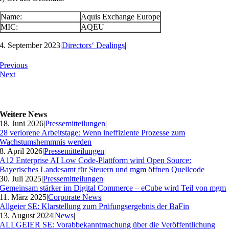
Name:
Aquis Exchange Europe
MIC:
AQEU
4. September 2023
|
Directors‘ Dealings
|
Previous
Next
Weitere News
18. Juni 2026
|
Pressemitteilungen
|
28 verlorene Arbeitstage: Wenn ineffiziente Prozesse zum
Wachstumshemmnis werden
8. April 2026
|
Pressemitteilungen
|
A12 Enterprise AI Low Code-Plattform wird Open Source:
Bayerisches Landesamt für Steuern und mgm öffnen Quellcode
30. Juli 2025
|
Pressemitteilungen
|
Gemeinsam stärker im Digital Commerce – eCube wird Teil von mgm
11. März 2025
|
Corporate News
|
Allgeier SE: Klarstellung zum Prüfungsergebnis der BaFin
13. August 2024
|
News
|
ALLGEIER SE: Vorabbekanntmachung über die Veröffentlichung