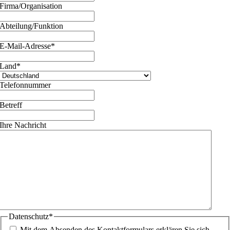
Firma/Organisation
Abteilung/Funktion
E-Mail-Adresse
*
Land
*
Telefonnummer
Betreff
Ihre Nachricht
Datenschutz
*
Mit dem Absenden des Kontaktformulars erklären Sie sich