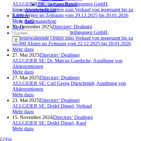
ALLGEIER SE: Lantano Beteiligungen GmbH,
ESG & Compliance
Interessewahrende Orders zum Verkauf von insgesamt bis zu
Aktienrückkauf
5.000 Aktien im Zeitraum vom 29.12.2025 bis 20.01.2026
Karriere
Mehr dazu
Stellenangebote
30. Dezember 2025
|
Directors‘ Dealings
|
News
Suche
ALLGEIER SE: Lantano Beteiligungen GmbH,
nach:
Interessewahrende Orders zum Verkauf von insgesamt bis zu
60.000 Aktien im Zeitraum vom 22.12.2025 bis 20.01.2026
Mehr dazu
27. Mai 2025
|
Directors‘ Dealings
|
ALLGEIER SE: Dr. Marcus Goedsche, Ausübung von
Aktienoptionen
Mehr dazu
27. Mai 2025
|
Directors‘ Dealings
|
ALLGEIER SE: Carl Georg Dürschmidt, Ausübung von
Aktienoptionen
Mehr dazu
23. Mai 2025
|
Directors‘ Dealings
|
ALLGEIER SE: Detlef Dinsel, Verkauf
Mehr dazu
15. November 2024
|
Directors‘ Dealings
|
ALLGEIER SE: Detlef Dinsel, Kauf
Mehr dazu
1
2
Vor