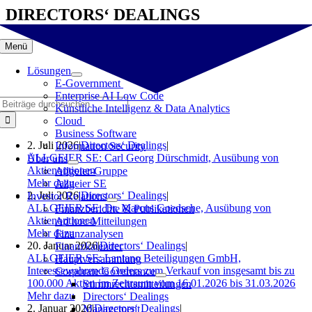
Zum
DIRECTORS‘ DEALINGS
Inhalt
springen
Menü
Lösungen
E-Government
Enterprise AI Low Code
Suche
Künstliche Intelligenz & Data Analytics
nach:
Cloud
Business Software
2. Juli 2026
|
Directors‘ Dealings
|
Information Security
ALLGEIER SE: Carl Georg Dürschmidt, Ausübung von
Über uns
Aktienoptionen
Allgeier-Gruppe
Mehr dazu
Allgeier SE
2. Juli 2026
|
Directors‘ Dealings
|
Investor Relations
ALLGEIER SE: Dr. Marcus Goedsche, Ausübung von
Finanzberichte & Publikationen
Aktienoptionen
Ad hoc-Mitteilungen
Mehr dazu
Finanzanalysen
20. Januar 2026
|
Directors‘ Dealings
|
Finanzkalender
ALLGEIER SE: Lantano Beteiligungen GmbH,
Hauptversammlung
Interessewahrende Orders zum Verkauf von insgesamt bis zu
Corporate Governance
100.000 Aktien im Zeitraum vom 16.01.2026 bis 31.03.2026
Stimmrechtsmitteilungen
Mehr dazu
Directors‘ Dealings
2. Januar 2026
|
Directors‘ Dealings
|
Management