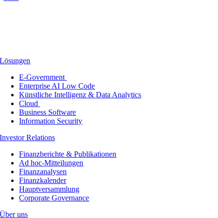
Lösungen
E-Government
Enterprise AI Low Code
Künstliche Intelligenz & Data Analytics
Cloud
Business Software
Information Security
Investor Relations
Finanzberichte & Publikationen
Ad hoc-Mitteilungen
Finanzanalysen
Finanzkalender
Hauptversammlung
Corporate Governance
Über uns