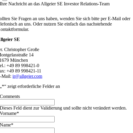
Ihre Nachricht an das Allgeier SE Investor Relations-Team
ollten Sie Fragen an uns haben, wenden Sie sich bitte per E-Mail oder
elefonisch an uns. Oder nutzen Sie einfach das nachstehende
ontaktformular.
llgeier SE
r. Christopher Große
ontgelasstraße 14
1679 München
el.: +49 89 998421-0
ax: +49 89 998421-11
-Mail:
ir@allgeier.com
„
*
“ zeigt erforderliche Felder an
Comments
Dieses Feld dient zur Validierung und sollte nicht verändert werden.
Vorname
*
Name
*