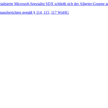
lisierte Microsoft-Spezialist SDX schließt sich der Allgeier-Gruppe a
nanzberichten gemäß § 114, 115, 117 WpHG