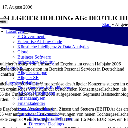
Zum
17. August 2006
Inhalt
ALLGEIER HOLDING AG: DEUTLICHE
springen
enü
Start
»
Allgei
Lösungen
E-Government
Enterprise AI Low Code
Künstliche Intelligenz & Data Analytics
Cloud
Business Software
Information Security
utlicher Anstieg von Umsatz und Ergebnis im ersten Halbjahr 2006
Über uns
deutende Marktposition im Bereich Personal Services in Deutschland
Allgeier-Gruppe
schaffen
Allgeier SE
Investor Relations
nchen, 18.8.06 – Die Umsatzerlöse des Allgeier Konzerns stiegen im
Finanzberichte & Publikationen
rch organisches Wachstum der bestehenden Konzerngesellschaften, als 
Ad hoc-Mitteilungen
06 die Umsätze des Ende 2005 aufgegebenen Segments Basistechnologie
Finanzanalysen
rden.
Finanzkalender
Hauptversammlung
s Ergebnis vor Abschreibungen, Zinsen und Steuern (EBITDA) des ers
Corporate Governance
05 war aufgrund der Erstkonsolidierungen von neuen Tochtergesellscha
Stimmrechtsmitteilungen
fekte zeigt sich ein Anstieg des EBITDA um 1,6 Mio. EUR bzw. ein 
Directors‘ Dealings