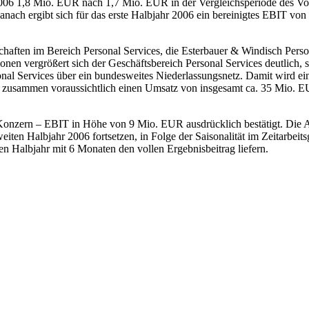
006 1,8 Mio. EUR nach 1,7 Mio. EUR in der Vergleichsperiode des Vorj
 Danach ergibt sich für das erste Halbjahr 2006 ein bereinigtes EBIT 
chaften im Bereich Personal Services, die Esterbauer & Windisch Pers
nen vergrößert sich der Geschäftsbereich Personal Services deutlich
sonal Services über ein bundesweites Niederlassungsnetz. Damit wird e
en zusammen voraussichtlich einen Umsatz von insgesamt ca. 35 Mio.
Konzern – EBIT in Höhe von 9 Mio. EUR ausdrücklich bestätigt. Die A
en Halbjahr 2006 fortsetzen, in Folge der Saisonalität im Zeitarbeitsg
n Halbjahr mit 6 Monaten den vollen Ergebnisbeitrag liefern.