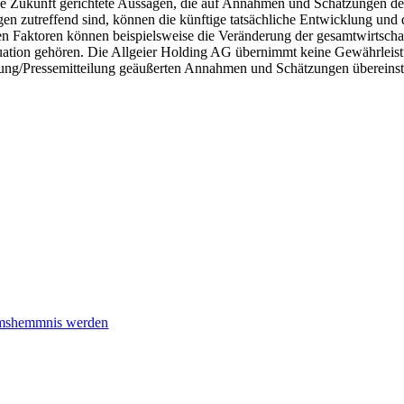
 die Zukunft gerichtete Aussagen, die auf Annahmen und Schätzungen 
en zutreffend sind, können die künftige tatsächliche Entwicklung und
sen Faktoren können beispielsweise die Veränderung der gesamtwirtsch
uation gehören. Die Allgeier Holding AG übernimmt keine Gewährleist
tteilung/Pressemitteilung geäußerten Annahmen und Schätzungen überein
tumshemmnis werden