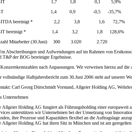
EBIT 1,7 1,8 0,1 5,9%
EBT 1,4 0,9 -0,5 -35,7%
BITDA bereinigt * 2,2 3,8 1,6 72,7%
BIT bereinigt * 1,4 3,2 1,8 128,6%
zahl Mitarbeiter (30.Juni) 300 3.020 2.720
Um Abschreibungen und Aufwendungen auf im Rahmen von Erstkonsolid
d T&P der BOG bereinigte Ergebnisse.
 Konzernkennzahlen nach Anpassungen. Wir verweisen hierzu auf die a
r vollständige Halbjahresbericht zum 30.Juni 2006 steht auf unserer W
ntakt: Carl Georg Dürschmidt Vorstand, Allgeier Holding AG, Wehrle
s Unternehmen
e Allgeier Holding AG fungiert als Führungsholding einer europaweit a
rvices unterstützen wir Unternehmen bei der Umsetzung von Innovation
nden, ihre Prozesse und Kapazitäten flexibel an die Auftragslage anzu
e Allgeier Holding AG hat ihren Sitz in München und ist am geregel