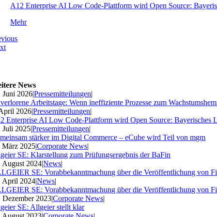
A12 Enterprise AI Low Code-Plattform wird Open Source: Bayeri
Mehr
evious
xt
itere News
. Juni 2026
|
Pressemitteilungen
|
 verlorene Arbeitstage: Wenn ineffiziente Prozesse zum Wachstumshe
 April 2026
|
Pressemitteilungen
|
2 Enterprise AI Low Code-Plattform wird Open Source: Bayerisches 
. Juli 2025
|
Pressemitteilungen
|
meinsam stärker im Digital Commerce – eCube wird Teil von mgm
. März 2025
|
Corporate News
|
lgeier SE: Klarstellung zum Prüfungsergebnis der BaFin
. August 2024
|
News
|
LGEIER SE: Vorabbekanntmachung über die Veröffentlichung von Fi
. April 2024
|
News
|
LGEIER SE: Vorabbekanntmachung über die Veröffentlichung von Fi
. Dezember 2023
|
Corporate News
|
geier SE: Allgeier stellt klar
. August 2023
|
Corporate News
|