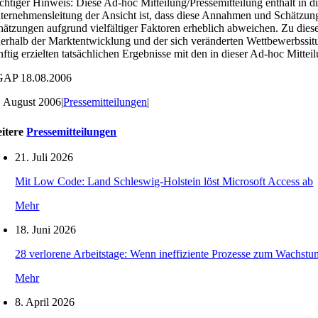
chtiger Hinweis: Diese Ad-hoc Mitteilung/Pressemitteilung enthält in
ternehmensleitung der Ansicht ist, dass diese Annahmen und Schätzung
hätzungen aufgrund vielfältiger Faktoren erheblich abweichen. Zu die
nerhalb der Marktentwicklung und der sich veränderten Wettbewerbssit
nftig erzielten tatsächlichen Ergebnisse mit den in dieser Ad-hoc Mi
AP 18.08.2006
. August 2006
|
Pressemitteilungen
|
itere
Pressemitteilungen
21. Juli 2026
Mit Low Code: Land Schleswig-Holstein löst Microsoft Access ab
Mehr
18. Juni 2026
28 verlorene Arbeitstage: Wenn ineffiziente Prozesse zum Wachs
Mehr
8. April 2026