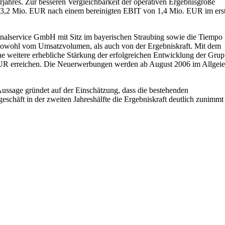
ahres. Zur besseren Vergleichbarkeit der operativen Ergebnisgröße
von 3,2 Mio. EUR nach einem bereinigten EBIT von 1,4 Mio. EUR im ers
onalservice GmbH mit Sitz im bayerischen Straubing sowie die Tiempo
, sowohl vom Umsatzvolumen, als auch von der Ergebniskraft. Mit dem
ine weitere erhebliche Stärkung der erfolgreichen Entwicklung der Gru
 EUR erreichen. Die Neuerwerbungen werden ab August 2006 im Allgeie
ussage gründet auf der Einschätzung, dass die bestehenden
eschäft in der zweiten Jahreshälfte die Ergebniskraft deutlich zunimmt