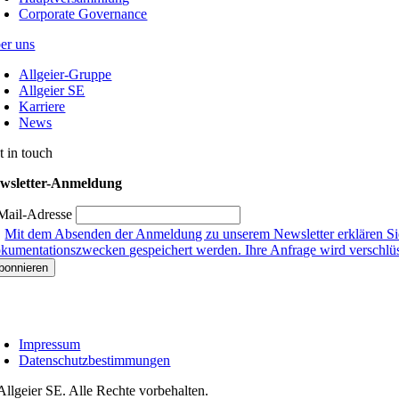
Corporate Governance
er uns
Allgeier-Gruppe
Allgeier SE
Karriere
News
t in touch
wsletter-Anmeldung
Mail-Adresse
Mit dem Absenden der Anmeldung zu unserem Newsletter erklären Sie
kumentationszwecken gespeichert werden. Ihre Anfrage wird verschlüsse
Impressum
Datenschutzbestimmungen
Allgeier SE. Alle Rechte vorbehalten.