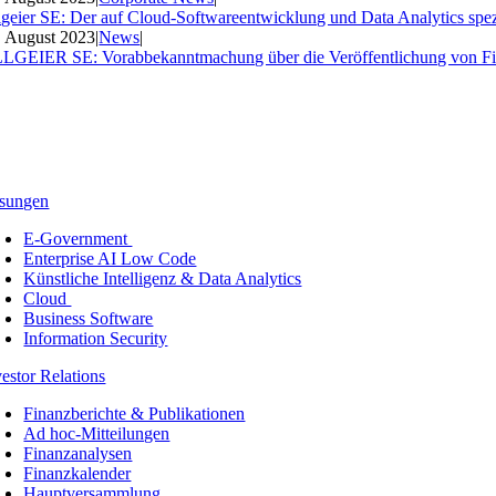
lgeier SE: Der auf Cloud-Softwareentwicklung und Data Analytics spezia
. August 2023
|
News
|
LGEIER SE: Vorabbekanntmachung über die Veröffentlichung von Fi
sungen
E-Government
Enterprise AI Low Code
Künstliche Intelligenz & Data Analytics
Cloud
Business Software
Information Security
vestor Relations
Finanzberichte & Publikationen
Ad hoc-Mitteilungen
Finanzanalysen
Finanzkalender
Hauptversammlung