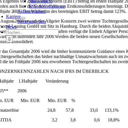
s Ergebnis vor Zinsen und Steuern (EBIT) betrug im ersten Halbjahr 2
Management
rden auch hier die Sondereffekte aus Erstkonsolidierungen bereinigt.
ESG & Compliance
lbjahr 2005. Das Wachstum des bereinigten EBIT betrug damit 123%.
Aktienrückkauf
Karriere
 August 2006 erwarb der Allgeier Konzern zwei weitere Tochtergesells
Stellenangebote
rsonal-Leasing GmbH mit Sitz in Hamburg. Durch die beiden Akquisitio
News
werb der beiden neuen Gesellschaften verfügt die Einheit Allgeier Per
Suche
wartet. Im laufenden Jahr 2006 werden die beiden neuen Gesellschaft
nach:
nzern konsolidiert.
r das Gesamtjahr 2006 wird die bisher kommunizierte Guidance eines 
chtergesellschaften das bisher nachhaltige Umsatzwachstum auch im zweit
d die im Frühjahr 2006 neu erworbenen Tochtergesellschaften im zweite
ONZERNKENNZAHLEN NACH IFRS IM ÜBERBLICK
Halbjahr 1.Halbjahr Veränderung
005** 2006
io. EUR Mio. EUR Mio. EUR %
msatzerlöse 24,8 57,8 33,0 133,1%
BITDA 3,2 3,8 0,6 18,8%