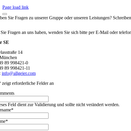
Page load link
ben Sie Fragen zu unserer Gruppe oder unseren Leistungen? Schreiben
 Sie Fragen an uns haben, wenden Sie sich bitte per E-Mail oder telef
er SE
lasstraße 14
 München
+49 89 998421-0
49 89 998421-11
:
info@allgeier.com
“ zeigt erforderliche Felder an
mments
eses Feld dient zur Validierung und sollte nicht verändert werden.
rname
*
ame
*