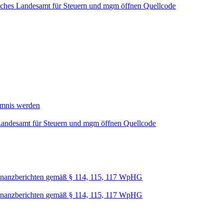
sches Landesamt für Steuern und mgm öffnen Quellcode
mmnis werden
Landesamt für Steuern und mgm öffnen Quellcode
nanzberichten gemäß § 114, 115, 117 WpHG
nanzberichten gemäß § 114, 115, 117 WpHG